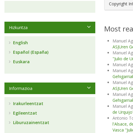
Copyright I
Most rea
Hizkuntza
Manuel Ag
English
ASJUren Ge
Español (España)
Manuel Ag
"Julio de 
Euskara
Manuel A
Manuel Ag
Gehigarria
Manuel Ag
Informazioa
ASJUren Ge
Manuel Ag
Gehigarria
Irakurleentzat
Manuel Ag
de Urquijo"
Egileentzat
Antonio T
Liburuzainentzat
l'Alsace, d
Vasca "Jul