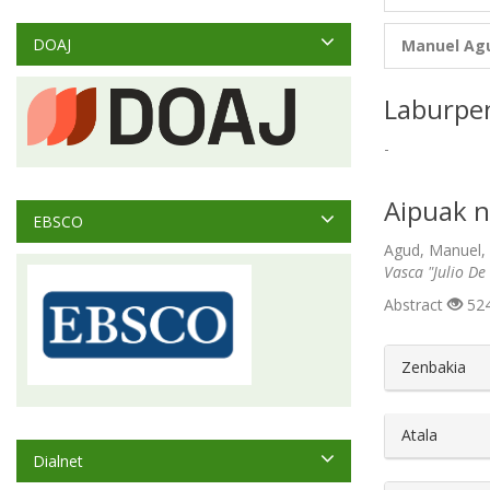
DOAJ
Manuel Ag
Laburpe
-
Aipuak n
EBSCO
Agud, Manuel, 
Vasca "Julio De
Abstract
524
##plugin
Zenbakia
Atala
Dialnet