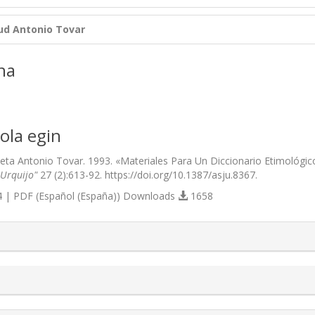
ud
Antonio Tovar
na
ola egin
eta Antonio Tovar. 1993. «Materiales Para Un Diccionario Etimológic
 Urquijo"
27 (2):613-92. https://doi.org/10.1387/asju.8367.
 | PDF (Español (España)) Downloads
1658
s.themes.bootstrap3.article.details##