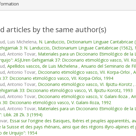
nformation
d articles by the same author(s)
ud, Luis Michelena,
N. Landuccio, Dictionarium Linguae Cantabricae 
higarriak 3: N. Landuccio, Dictionarium Linguae Cantabricae (1562),
ud, Antonio Tovar,
Materiales para un Diccionario Etimológico de la 
Urquijo": ASJUren Gehigarriak 37: Diccionario etimológico vasco, VII. K
gud,
Apellidos vascos, de Luis Michelena
,
Anuario del Seminario de Fil
ud, Antonio Tovar,
Diccionario etimológico vasco, VII. Korpa-Orloi
,
A
k 37: Diccionario etimológico vasco, VII. Korpa-Orloi, 1994
ud, Antonio Tovar,
Diccionario etimológico vasco, VI. Ilpiztu-Korotz
,
higarriak 33: Diccionario etimológico vasco, VI. Ilpiztu-Korotz, 1993
ud, Antonio Tovar,
Diccionario etimológico vasco, V. Galani-Iloza
,
An
k 30: Diccionario etimológico vasco, V. Galani-Iloza, 1992
ud, Antonio Tovar,
Materiales para un Diccionario Etimológico de la
: Libk. 28 Zk. 3 (1994)
ovar,
Essai sur l'origine des Basques, Ibéres et peuples apparentés, a
e la Suisse et des pays rhénans, ainsi que des régions illyro-alpines e
io de Urquijo": 1954