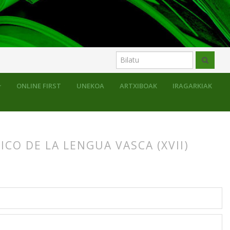
ONLINE FIRST
UNEKOA
ARTXIBOAK
IRAGARKIAK
CO DE LA LENGUA VASCA (XVII)