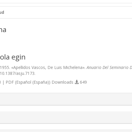
ud
na
ola egin
1955. «Apellidos Vascos, De Luis Michelena».
Anuario Del Seminario De
/10.1387/asju.7173.
 | PDF (Español (España)) Downloads
649
s.themes.bootstrap3.article.details##