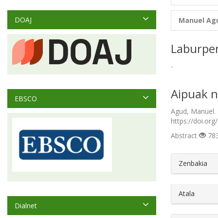
DOAJ
Manuel Ag
Laburpe
-
Aipuak n
EBSCO
Agud, Manuel. 
https://doi.org
Abstract
783
##plugin
Zenbakia
Atala
Dialnet