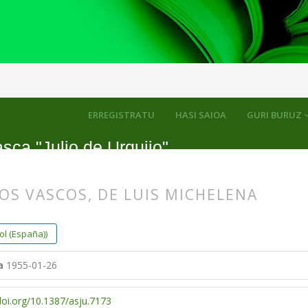
k
ERREGISTRATU
HASI SAIOA
GURI BURUZ
sca "Julio de Urquijo"
OS VASCOS, DE LUIS MICHELENA
s.themes.bootstrap3.article.main##
s.themes.bootstrap3.article.sidebar##
l (España))
a
1955-01-26
doi.org/10.1387/asju.7173