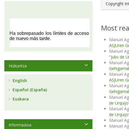
Copyright I
Most rea
Manuel Ag
ASJUren Ge
Manuel Ag
"Julio de 
Manuel Ag
Hizkuntza
Gehigarria
Manuel Ag
ASJUren Ge
English
Manuel Ag
Español (España)
Gehigarria
Manuel Ag
Euskara
de Urquijo"
Manuel Ag
de Urquijo"
Manuel A
Informazioa
Manuel A