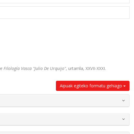
 Filología Vasca "Julio De Urquijo"
, urtarrila, XXVII-XXXI.
Aipuak egiteko formatu gehiago