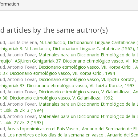
nformation
d articles by the same author(s)
ud, Luis Michelena,
N. Landuccio, Dictionarium Linguae Cantabricae 
higarriak 3: N. Landuccio, Dictionarium Linguae Cantabricae (1562),
ud, Antonio Tovar,
Materiales para un Diccionario Etimológico de la 
Urquijo": ASJUren Gehigarriak 37: Diccionario etimológico vasco, VII. K
ud, Antonio Tovar,
Diccionario etimológico vasco, VII. Korpa-Orloi
,
A
k 37: Diccionario etimológico vasco, VII. Korpa-Orloi, 1994
ud, Antonio Tovar,
Diccionario etimológico vasco, VI. Ilpiztu-Korotz
,
higarriak 33: Diccionario etimológico vasco, VI. Ilpiztu-Korotz, 1993
ud, Antonio Tovar,
Diccionario etimológico vasco, V. Galani-Iloza
,
An
k 30: Diccionario etimológico vasco, V. Galani-Iloza, 1992
ud, Antonio Tovar,
Materiales para un Diccionario Etimológico de la
: Libk. 28 Zk. 3 (1994)
ud, Antonio Tovar,
Materiales para un Diccionario Etimológico de la
: Libk. 27 Zk. 2 (1993)
gud,
Áreas toponímicas en el País Vasco
,
Anuario del Seminario de Filo
gud,
Los nombres de los días de la semana en vasco
,
Anuario del Sem