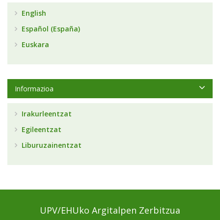
English
Español (España)
Euskara
Informazioa
Irakurleentzat
Egileentzat
Liburuzainentzat
UPV/EHUko Argitalpen Zerbitzua