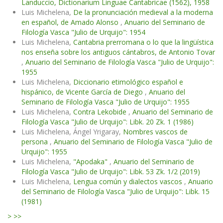
Landuccio, Dictionarium Linguae Cantabricae (1562), 1958
Luis Michelena,
De la pronunciación medieval a la moderna
en español, de Amado Alonso
,
Anuario del Seminario de
Filología Vasca "Julio de Urquijo": 1954
Luis Michelena,
Cantabria prerromana o lo que la lingüística
nos enseña sobre los antiguos cántabros, de Antonio Tovar
,
Anuario del Seminario de Filología Vasca "Julio de Urquijo":
1955
Luis Michelena,
Diccionario etimológico español e
hispánico, de Vicente García de Diego
,
Anuario del
Seminario de Filología Vasca "Julio de Urquijo": 1955
Luis Michelena,
Contra Lekobide
,
Anuario del Seminario de
Filología Vasca "Julio de Urquijo": Libk. 20 Zk. 1 (1986)
Luis Michelena, Ángel Yrigaray,
Nombres vascos de
persona
,
Anuario del Seminario de Filología Vasca "Julio de
Urquijo": 1955
Luis Michelena,
"Apodaka"
,
Anuario del Seminario de
Filología Vasca "Julio de Urquijo": Libk. 53 Zk. 1/2 (2019)
Luis Michelena,
Lengua común y dialectos vascos
,
Anuario
del Seminario de Filología Vasca "Julio de Urquijo": Libk. 15
(1981)
>
>>