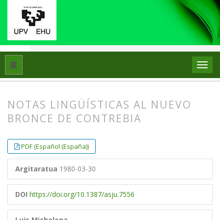
Hasiera
Artxiboak
Libk. 14 (1980)
Artikuluak
NOTAS LINGÜÍSTICAS AL NUEVO
BRONCE DE CONTREBIA
##plugins.themes.bootstrap3.article.
##plugins.themes.bootstrap3.article.
PDF (Español (España))
Argitaratua
1980-03-30
DOI
https://doi.org/10.1387/asju.7556
Luis Michelena