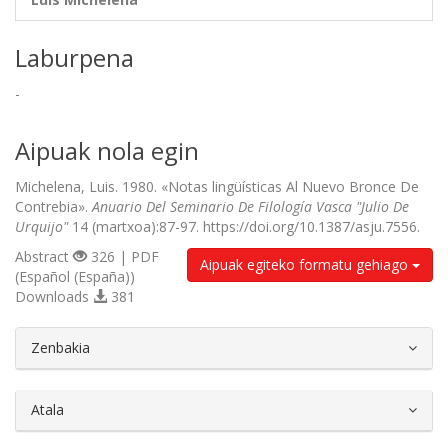
Laburpena
-
Aipuak nola egin
Michelena, Luis. 1980. «Notas lingüísticas Al Nuevo Bronce De
Contrebia».
Anuario Del Seminario De Filología Vasca "Julio De
Urquijo"
14 (martxoa):87-97. https://doi.org/10.1387/asju.7556.
Abstract
326 | PDF
Aipuak egiteko formatu gehiago
(Español (España))
Downloads
381
##plugins.themes.bootstrap3.article.d
Zenbakia
Atala