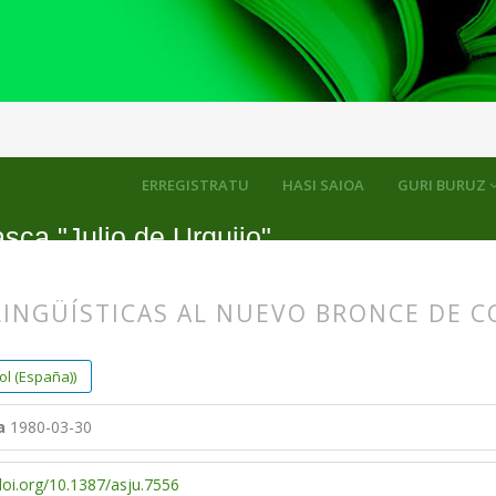
k
ERREGISTRATU
HASI SAIOA
GURI BURUZ
sca "Julio de Urquijo"
LINGÜÍSTICAS AL NUEVO BRONCE DE C
s.themes.bootstrap3.article.main##
s.themes.bootstrap3.article.sidebar##
l (España))
a
1980-03-30
doi.org/10.1387/asju.7556