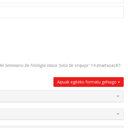
el Seminario De Filología Vasca "Julio De Urquijo"
14 (martxoa):87-
Aipuak egiteko formatu gehiago