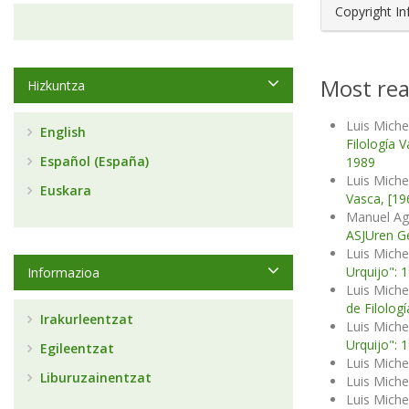
Copyright I
Most rea
Hizkuntza
Luis Miche
English
Filología 
Español (España)
1989
Luis Mich
Euskara
Vasca, [19
Manuel Ag
ASJUren Ge
Luis Mich
Urquijo": 
Informazioa
Luis Mich
de Filologí
Irakurleentzat
Luis Mich
Urquijo": 
Egileentzat
Luis Mich
Liburuzainentzat
Luis Miche
Luis Mich