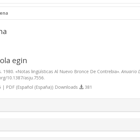
lena
na
ola egin
s. 1980. «Notas lingüísticas Al Nuevo Bronce De Contrebia».
Anuario D
.org/10.1387/asju.7556.
 | PDF (Español (España)) Downloads
381
s.themes.bootstrap3.article.details##