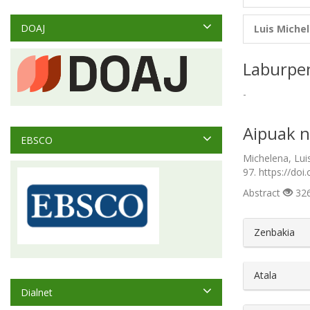
DOAJ
Luis Miche
Laburpe
-
Aipuak n
EBSCO
Michelena, Lui
97. https://doi
Abstract
326
##plugin
Zenbakia
Atala
Dialnet