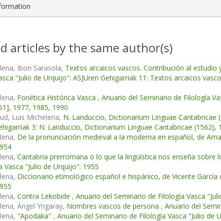
nformation
d articles by the same author(s)
lena, Ibon Sarasola,
Textos arcaicos vascos. Contribución al estudio
Vasca "Julio de Urquijo": ASJUren Gehigarriak 11: Textos arcaicos vasc
elena,
Fonética Histórica Vasca
,
Anuario del Seminario de Filología Vas
61], 1977, 1985, 1990
ud, Luis Michelena,
N. Landuccio, Dictionarium Linguae Cantabricae 
higarriak 3: N. Landuccio, Dictionarium Linguae Cantabricae (1562),
elena,
De la pronunciación medieval a la moderna en español, de A
1954
elena,
Cantabria prerromana o lo que la lingüística nos enseña sobre 
a Vasca "Julio de Urquijo": 1955
elena,
Diccionario etimológico español e hispánico, de Vicente Garcí
1955
elena,
Contra Lekobide
,
Anuario del Seminario de Filología Vasca "Julio
lena, Ángel Yrigaray,
Nombres vascos de persona
,
Anuario del Semin
elena,
"Apodaka"
,
Anuario del Seminario de Filología Vasca "Julio de Ur