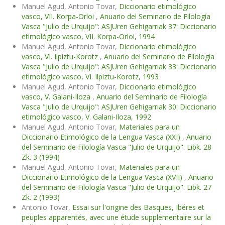
Manuel Agud, Antonio Tovar,
Diccionario etimológico
vasco, VII. Korpa-Orloi
,
Anuario del Seminario de Filología
Vasca "Julio de Urquijo": ASJUren Gehigarriak 37: Diccionario
etimológico vasco, VII. Korpa-Orloi, 1994
Manuel Agud, Antonio Tovar,
Diccionario etimológico
vasco, VI. Ilpiztu-Korotz
,
Anuario del Seminario de Filología
Vasca "Julio de Urquijo": ASJUren Gehigarriak 33: Diccionario
etimológico vasco, VI. Ilpiztu-Korotz, 1993
Manuel Agud, Antonio Tovar,
Diccionario etimológico
vasco, V. Galani-Iloza
,
Anuario del Seminario de Filología
Vasca "Julio de Urquijo": ASJUren Gehigarriak 30: Diccionario
etimológico vasco, V. Galani-Iloza, 1992
Manuel Agud, Antonio Tovar,
Materiales para un
Diccionario Etimológico de la Lengua Vasca (XXI)
,
Anuario
del Seminario de Filología Vasca "Julio de Urquijo": Libk. 28
Zk. 3 (1994)
Manuel Agud, Antonio Tovar,
Materiales para un
Diccionario Etimológico de la Lengua Vasca (XVII)
,
Anuario
del Seminario de Filología Vasca "Julio de Urquijo": Libk. 27
Zk. 2 (1993)
Antonio Tovar,
Essai sur l'origine des Basques, Ibéres et
peuples apparentés, avec une étude supplementaire sur la