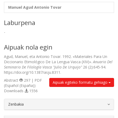
Manuel Agud
Antonio Tovar
Laburpena
-
Aipuak nola egin
Agud, Manuel, eta Antonio Tovar. 1992. «Materiales Para Un
Diccionario Etimológico De La Lengua Vasca (XIV)».
Anuario Del
Seminario De Filología Vasca "Julio De Urquijo"
26 (2):645-94.
https://doi.org/10.1387/asju.8311.
Abstract
297 | PDF
Aipuak egiteko formatu gehiago
(Español (España))
Downloads
1556
##plugins.themes.bootstrap3.article.d
Zenbakia