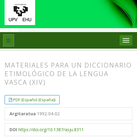
Hasiera
Artxiboak
Libk. 26 Zk. 2 (1992)
Artikuluak
MATERIALES PARA UN DICCIONARIO
ETIMOLÓGICO DE LA LENGUA
VASCA (XIV)
##plugins.themes.bootstrap3.article.
##plugins.themes.bootstrap3.article.
PDF (Español (España))
Argitaratua
1992-04-02
DOI
https://doi.org/10.1387/asju.8311