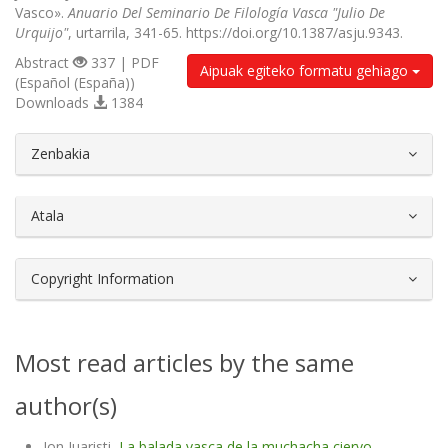
Vasco».
Anuario Del Seminario De Filología Vasca "Julio De
Urquijo"
, urtarrila, 341-65. https://doi.org/10.1387/asju.9343.
Abstract
337 | PDF
Aipuak egiteko formatu gehiago
(Español (España))
Downloads
1384
##plugins.themes.bootstrap3.article.d
Zenbakia
Atala
Copyright Information
Most read articles by the same
author(s)
Jon Juaristi,
La balada vasca de la muchacha ciervo
,