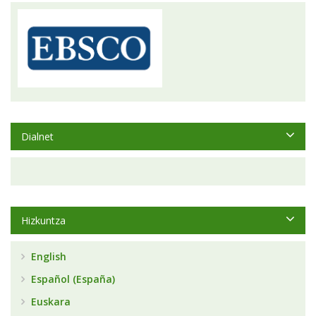
Dialnet
Hizkuntza
English
Español (España)
Euskara