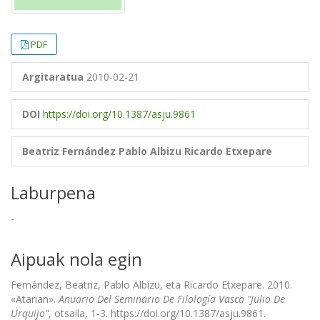
PDF
Argitaratua
2010-02-21
DOI
https://doi.org/10.1387/asju.9861
Beatriz Fernández
Pablo Albizu
Ricardo Etxepare
Laburpena
-
Aipuak nola egin
Fernández, Beatriz, Pablo Albizu, eta Ricardo Etxepare. 2010.
«Atarian».
Anuario Del Seminario De Filología Vasca "Julio De
Urquijo"
, otsaila, 1-3. https://doi.org/10.1387/asju.9861.