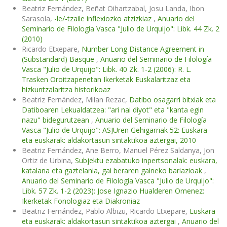
Beatriz Fernández, Beñat Oihartzabal, Josu Landa, Ibon
Sarasola,
-le/-tzaile inflexiozko atzizkiaz
,
Anuario del
Seminario de Filología Vasca "Julio de Urquijo": Libk. 44 Zk. 2
(2010)
Ricardo Etxepare,
Number Long Distance Agreement in
(Substandard) Basque
,
Anuario del Seminario de Filología
Vasca "Julio de Urquijo": Libk. 40 Zk. 1-2 (2006): R. L.
Trasken Oroitzapenetan Ikerketak Euskalaritzaz eta
hizkuntzalaritza historikoaz
Beatriz Fernández, Milan Rezac,
Datibo osagarri bitxiak eta
Datiboaren Lekualdatzea: "ari nai diyot" eta "kanta egin
nazu" bidegurutzean
,
Anuario del Seminario de Filología
Vasca "Julio de Urquijo": ASJUren Gehigarriak 52: Euskara
eta euskarak: aldakortasun sintaktikoa aztergai, 2010
Beatriz Fernández, Ane Berro, Manuel Pérez Saldanya, Jon
Ortiz de Urbina,
Subjektu ezabatuko inpertsonalak: euskara,
katalana eta gaztelania, gai beraren gaineko bariazioak
,
Anuario del Seminario de Filología Vasca "Julio de Urquijo":
Libk. 57 Zk. 1-2 (2023): Jose Ignazio Hualderen Omenez:
Ikerketak Fonologiaz eta Diakroniaz
Beatriz Fernández, Pablo Albizu, Ricardo Etxepare,
Euskara
eta euskarak: aldakortasun sintaktikoa aztergai
,
Anuario del