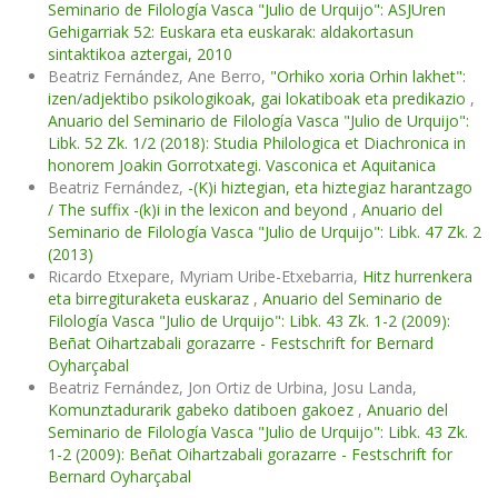
Seminario de Filología Vasca "Julio de Urquijo": ASJUren
Gehigarriak 52: Euskara eta euskarak: aldakortasun
sintaktikoa aztergai, 2010
Beatriz Fernández, Ane Berro,
"Orhiko xoria Orhin lakhet":
izen/adjektibo psikologikoak, gai lokatiboak eta predikazio
,
Anuario del Seminario de Filología Vasca "Julio de Urquijo":
Libk. 52 Zk. 1/2 (2018): Studia Philologica et Diachronica in
honorem Joakin Gorrotxategi. Vasconica et Aquitanica
Beatriz Fernández,
-(K)i hiztegian, eta hiztegiaz harantzago
/ The suffix -(k)i in the lexicon and beyond
,
Anuario del
Seminario de Filología Vasca "Julio de Urquijo": Libk. 47 Zk. 2
(2013)
Ricardo Etxepare, Myriam Uribe-Etxebarria,
Hitz hurrenkera
eta birregituraketa euskaraz
,
Anuario del Seminario de
Filología Vasca "Julio de Urquijo": Libk. 43 Zk. 1-2 (2009):
Beñat Oihartzabali gorazarre - Festschrift for Bernard
Oyharçabal
Beatriz Fernández, Jon Ortiz de Urbina, Josu Landa,
Komunztadurarik gabeko datiboen gakoez
,
Anuario del
Seminario de Filología Vasca "Julio de Urquijo": Libk. 43 Zk.
1-2 (2009): Beñat Oihartzabali gorazarre - Festschrift for
Bernard Oyharçabal