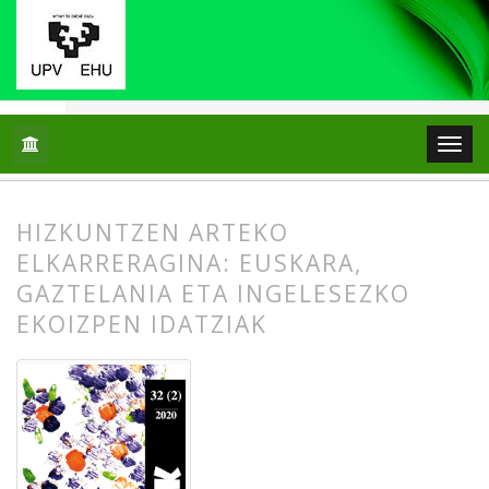
Hasiera
Artxiboak
Libk. 32 Zk. 2 (2020)
Artikuluak
HIZKUNTZEN ARTEKO
ELKARRERAGINA: EUSKARA,
GAZTELANIA ETA INGELESEZKO
EKOIZPEN IDATZIAK
##plugins.themes.bootstrap3.article.
##plugins.themes.bootstrap3.article.