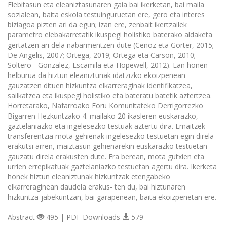
Elebitasun eta eleaniztasunaren gaia bai ikerketan, bai maila
sozialean, baita eskola testuinguruetan ere, gero eta interes
biziagoa pizten ari da egun; izan ere, zenbait ikertzailek
parametro elebakarretatik ikuspegi holistiko baterako aldaketa
gertatzen ari dela nabarmentzen dute (Cenoz eta Gorter, 2015;
De Angelis, 2007; Ortega, 2019; Ortega eta Carson, 2010;
Soltero - Gonzalez, Escamila eta Hopewell, 2012). Lan honen
helburua da hiztun eleaniztunak idatzizko ekoizpenean
gauzatzen dituen hizkuntza elkarreraginak identifikatzea,
sailkatzea eta ikuspegi holistiko eta bateratu batetik aztertzea.
Horretarako, Nafarroako Foru Komunitateko Derrigorrezko
Bigarren Hezkuntzako 4. mailako 20 ikasleren euskarazko,
gaztelaniazko eta ingelesezko testuak aztertu dira. Emaitzek
transferentzia mota gehienak ingelesezko testuetan egin direla
erakutsi arren, maiztasun gehienarekin euskarazko testuetan
gauzatu direla erakusten dute. Era berean, mota gutxien eta
urrien errepikatuak gaztelaniazko testuetan agertu dira. Ikerketa
honek hiztun eleaniztunak hizkuntzak etengabeko
elkarreraginean daudela erakus- ten du, bai hiztunaren
hizkuntza-jabekuntzan, bai garapenean, baita ekoizpenetan ere.
Abstract
495 | PDF Downloads
579