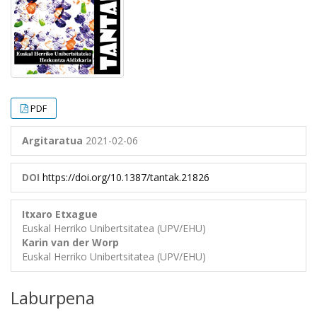
PDF
Argitaratua
2021-02-06
DOI
https://doi.org/10.1387/tantak.21826
Itxaro Etxague
Euskal Herriko Unibertsitatea (UPV/EHU)
Karin van der Worp
Euskal Herriko Unibertsitatea (UPV/EHU)
Laburpena