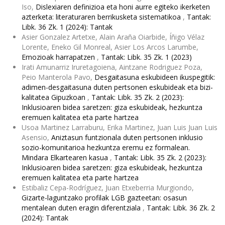
Iso,
Dislexiaren definizioa eta honi aurre egiteko ikerketen
azterketa: literaturaren berrikusketa sistematikoa
,
Tantak:
Libk. 36 Zk. 1 (2024): Tantak
Asier Gonzalez Artetxe, Alain Araña Oiarbide, Íñigo Vélaz
Lorente, Eneko Gil Monreal, Asier Los Arcos Larumbe,
Emozioak harrapatzen
,
Tantak: Libk. 35 Zk. 1 (2023)
Irati Amunarriz Iruretagoiena, Aintzane Rodriguez Poza,
Peio Manterola Pavo,
Desgaitasuna eskubideen ikuspegitik:
adimen-desgaitasuna duten pertsonen eskubideak eta bizi-
kalitatea Gipuzkoan
,
Tantak: Libk. 35 Zk. 2 (2023):
Inklusioaren bidea saretzen: giza eskubideak, hezkuntza
eremuen kalitatea eta parte hartzea
Usoa Martinez Larraburu, Erika Martinez, Juan Luis Juan Luis
Asensio,
Aniztasun funtzionala duten pertsonen inklusio
sozio-komunitarioa hezkuntza eremu ez formalean.
Mindara Elkartearen kasua
,
Tantak: Libk. 35 Zk. 2 (2023):
Inklusioaren bidea saretzen: giza eskubideak, hezkuntza
eremuen kalitatea eta parte hartzea
Estibaliz Cepa-Rodríguez, Juan Etxeberria Murgiondo,
Gizarte-laguntzako profilak LGB gazteetan: osasun
mentalean duten eragin diferentziala
,
Tantak: Libk. 36 Zk. 2
(2024): Tantak