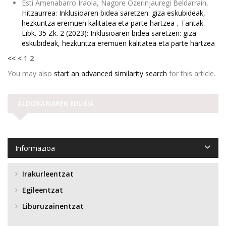
Esti Amenabarro Iraola, Nagore Ozerinjauregi Beldarrain,
Hitzaurrea: Inklusioaren bidea saretzen: giza eskubideak,
hezkuntza eremuen kalitatea eta parte hartzea
,
Tantak:
Libk. 35 Zk. 2 (2023): Inklusioaren bidea saretzen: giza
eskubideak, hezkuntza eremuen kalitatea eta parte hartzea
<<
<
1
2
You may also
start an advanced similarity search
for this article.
ALDIZKARIAREN EDUKIA
Informazioa
Irakurleentzat
Egileentzat
Liburuzainentzat