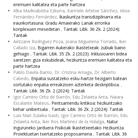
eremuen kalitatea eta parte hartzea
Alba Madinabeitia Ezkurra, Karmele Artetxe Sánchez, Idoia
Fernández-Fernández,
Ikaskuntza transdiziplinarra eta
iraunkortasuna: Gradu Amaierako Lanak erronka
konplexuen mesedetan
,
Tantak: Libk. 36 Zk. 2 (2024):
Tantak
Aintzane Rodriguez Poza, Joana Miguelena Torrado, Iker
Callado Iza,
Bigarren Aukerako Ikastetxeak: zubiak baino
gehiago
,
Tantak: Libk. 35 Zk. 2 (2023): Inklusioaren bidea
saretzen: giza eskubideak, hezkuntza eremuen kalitatea eta
parte hartzea
Pablo Davila-Barrio, Dr. Cristina Arriaga, Dr. Alberto
Cabedo,
Enpatia sustatzeko esku-hartze hezigarri batean
sortutako enpatia erreakzioen azterketa deskriptiboa.
,
Tantak: Libk. 36 Zk. 2 (2024): Tantak
Igor Camino Ortiz de Barrón, Edu Zelaieta Anta, Naiara
Escalante Mateos,
Pentsamendu kritikoa: hezkuntzako
behar unibertsala
,
Tantak: Libk. 36 Zk. 2 (2024): Tantak
Luix Mari Zulaika Isasti, Igor Camino Ortiz de Barrón, Edu
Zelaieta Anta, Iker Ros Martinez de la Hidalga,
Natur
Inguruneko Jarduera Fisikoak Ikastetxeetako Hezkuntza
Proiektuetan txertatzeko proposamena
,
Tantak: Libk. 36