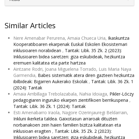
Similar Articles
Nere Amenabar Perurena, Amaia Chueca Uria,
Ikaskuntza
Kooperatiboaren ekarpenak Euskal Eskolen Ekosistemari
inklusioaren norabidean
,
Tantak: Libk. 35 Zk. 2 (2023):
Inklusioaren bidea saretzen: giza eskubideak, hezkuntza
eremuen kalitatea eta parte hartzea
Aintzane Rodri, Joana Miguelena Torrado, Luis Maria Naya
Garmendia,
Babes sistematik atera diren gazteen hezkuntza
ibilbideak: Bigarren Aukerako Eskolak
,
Tantak: Libk. 36 Zk. 1
(2024): Tantak
Amaia Arribillaga Trebolazabala, Nahia Idoiaga,
Pikler-Lóczy
pedagogiaren inguruko ekarpen zientifikoen berrikuspena
,
Tantak: Libk. 36 Zk. 1 (2024): Tantak
Esti Amenabarro Iraola, Nagore Ozerinjauregi Beldarrain,
Inkluni ikerketa taldea. Gaixotasun arraroak dituzten
norbanakoen zein haien familien bizitza kalitatean eta
inklusioan eragiten
,
Tantak: Libk. 35 Zk. 2 (2023):
Inklusioaren bidea saretzen: giza eskubideak, hezkuntza