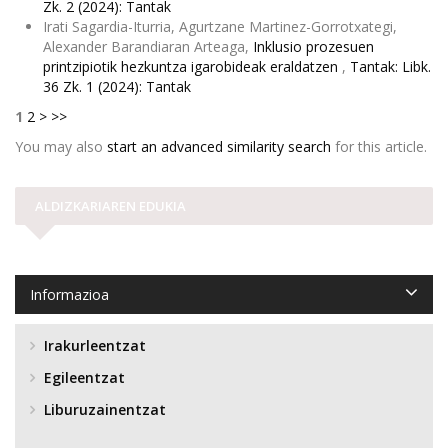
Zk. 2 (2024): Tantak
Irati Sagardia-Iturria, Agurtzane Martinez-Gorrotxategi,
Alexander Barandiaran Arteaga,
Inklusio prozesuen
printzipiotik hezkuntza igarobideak eraldatzen
,
Tantak: Libk.
36 Zk. 1 (2024): Tantak
1
2
>
>>
You may also
start an advanced similarity search
for this article.
ALDIZKARIAREN EDUKIA
Informazioa
Irakurleentzat
Egileentzat
Liburuzainentzat