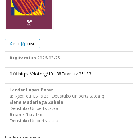
PDF
HTML
Argitaratua
2026-03-25
DOI
https://doi.org/10.1387/tantak.25133
Lander Lopez Perez
a:1:{s:5:"eu_ES";s:23:"Deustuko Unibertsitatea";}
Elene Madariaga Zabala
Deustuko Unibertsitatea
Ariane Diaz Iso
Deustuko Unibertsitatea