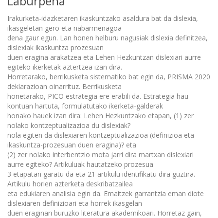
Laburpena
Irakurketa-idazketaren ikaskuntzako asaldura bat da dislexia,
ikasgeletan gero eta nabarmenagoa
dena gaur egun. Lan honen helburu nagusiak dislexia definitzea,
dislexiak ikaskuntza prozesuan
duen eragina arakatzea eta Lehen Hezkuntzan dislexiari aurre
egiteko ikerketak aztertzea izan dira.
Horretarako, berrikusketa sistematiko bat egin da, PRISMA 2020
deklarazioan oinarrituz. Berrikusketa
honetarako, PICO estrategia ere erabili da. Estrategia hau
kontuan hartuta, formulatutako ikerketa-galderak
honako hauek izan dira: Lehen Hezkuntzako etapan, (1) zer
nolako kontzeptualizazioa du dislexiak?
nola egiten da dislexiaren kontzeptualizazioa (definizioa eta
ikaskuntza-prozesuan duen eragina)? eta
(2) zer nolako interbentzio mota jarri dira martxan dislexiari
aurre egiteko? Artikuluak hautatzeko prozesua
3 etapatan garatu da eta 21 artikulu identifikatu dira guztira.
Artikulu horien azterketa deskribatzailea
eta edukiaren analisia egin da. Emaitzek garrantzia eman diote
dislexiaren definizioari eta horrek ikasgelan
duen eraginari buruzko literatura akademikoari. Horretaz gain,