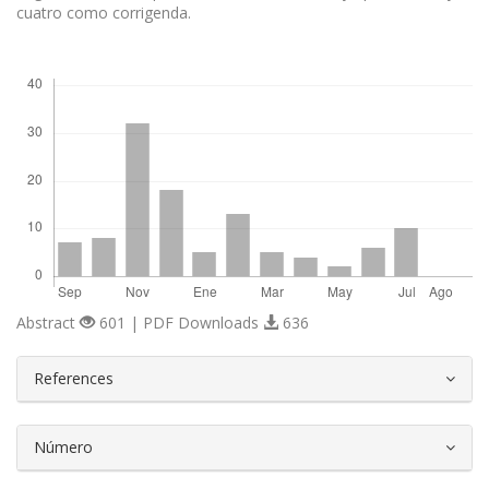
cuatro como corrigenda.
Descargas
Abstract
601 | PDF Downloads
636
##plugins.themes.bootstrap3.article.d
References
Número