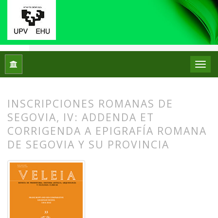
Inicio
Archivos
Núm. 33 (2016): Franz Bopp and his Compa
INSCRIPCIONES ROMANAS DE
SEGOVIA, IV: ADDENDA ET
CORRIGENDA A EPIGRAFÍA ROMANA
DE SEGOVIA Y SU PROVINCIA
##plugins.themes.bootstrap3.article.
##plugins.themes.bootstrap3.article.