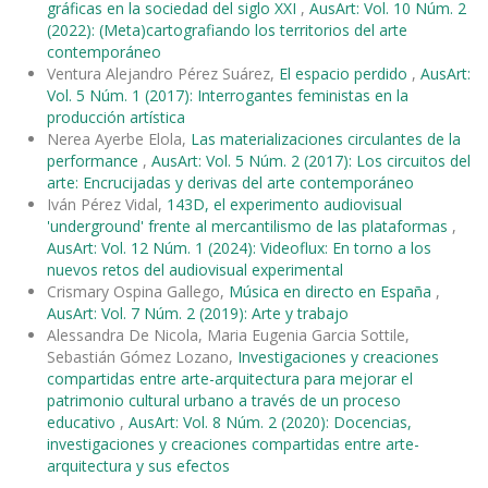
gráficas en la sociedad del siglo XXI
,
AusArt: Vol. 10 Núm. 2
(2022): (Meta)cartografiando los territorios del arte
contemporáneo
Ventura Alejandro Pérez Suárez,
El espacio perdido
,
AusArt:
Vol. 5 Núm. 1 (2017): Interrogantes feministas en la
producción artística
Nerea Ayerbe Elola,
Las materializaciones circulantes de la
performance
,
AusArt: Vol. 5 Núm. 2 (2017): Los circuitos del
arte: Encrucijadas y derivas del arte contemporáneo
Iván Pérez Vidal,
143D, el experimento audiovisual
'underground' frente al mercantilismo de las plataformas
,
AusArt: Vol. 12 Núm. 1 (2024): Videoflux: En torno a los
nuevos retos del audiovisual experimental
Crismary Ospina Gallego,
Música en directo en España
,
AusArt: Vol. 7 Núm. 2 (2019): Arte y trabajo
Alessandra De Nicola, Maria Eugenia Garcia Sottile,
Sebastián Gómez Lozano,
Investigaciones y creaciones
compartidas entre arte-arquitectura para mejorar el
patrimonio cultural urbano a través de un proceso
educativo
,
AusArt: Vol. 8 Núm. 2 (2020): Docencias,
investigaciones y creaciones compartidas entre arte-
arquitectura y sus efectos