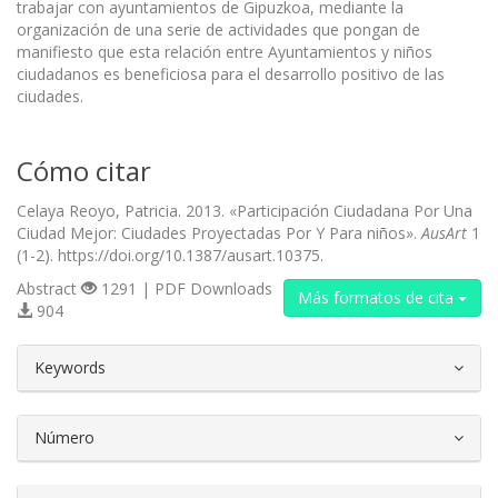
trabajar con ayuntamientos de Gipuzkoa, mediante la
organización de una serie de actividades que pongan de
manifiesto que esta relación entre Ayuntamientos y niños
ciudadanos es beneficiosa para el desarrollo positivo de las
ciudades.
Cómo citar
Celaya Reoyo, Patricia. 2013. «Participación Ciudadana Por Una
Ciudad Mejor: Ciudades Proyectadas Por Y Para niños».
AusArt
1
(1-2). https://doi.org/10.1387/ausart.10375.
Abstract
1291 | PDF Downloads
Más formatos de cita
904
##plugins.themes.bootstrap3.article.d
Keywords
Número