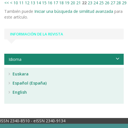
<<
<
10
11
12
13
14
15
16
17
18
19
20
21
22
23
24
25
26
27
28
29
También puede
Iniciar una búsqueda de similitud avanzada
para
este artículo.
INFORMACIÓN DE LA REVISTA
Idioma
Euskara
Español (España)
English
ISSN 2340-8510 - eISSN 2340-9134