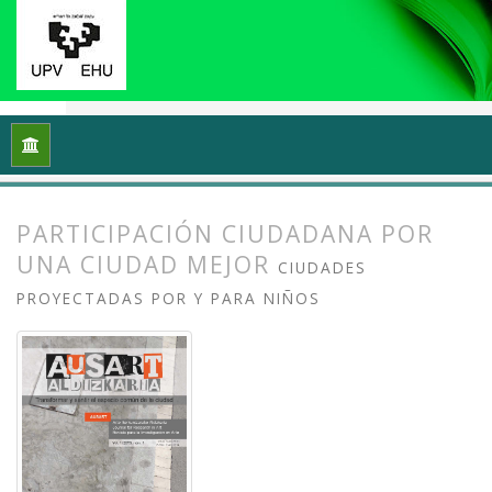
Inicio
Archivos
Vol. 1 Núm. 1-2 (2013): I Congreso Internacio
PARTICIPACIÓN CIUDADANA POR
UNA CIUDAD MEJOR
CIUDADES
PROYECTADAS POR Y PARA NIÑOS
##plugins.themes.bootstrap3.article.
##plugins.themes.bootstrap3.article.