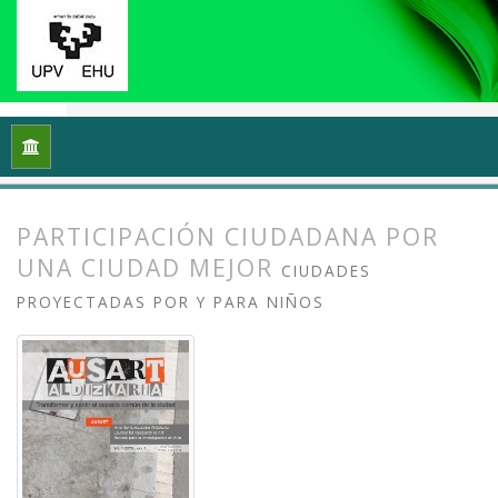
Inicio
Archivos
Vol. 1 Núm. 1-2 (2013): I Congreso Internacio
PARTICIPACIÓN CIUDADANA POR
UNA CIUDAD MEJOR
CIUDADES
PROYECTADAS POR Y PARA NIÑOS
##plugins.themes.bootstrap3.article.
##plugins.themes.bootstrap3.article.