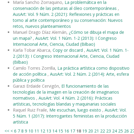
María Sancho Zorraquino,
La problemática en la
conservación de las pinturas al óleo contemporáneas
,
AusArt: Vol. 9 Núm. 2 (2021): Reflexiones y prácticas en
torno al arte contemporáneo y su conservación: Nuevos
retos, nuevos planteamientos
Manuel Drago Díaz Alemán,
¿Cómo se dibuja el mapa de
un mapa?
,
AusArt: Vol. 1 Núm. 1-2 (2013): I Congreso
Internacional Arte, Ciencia, Ciudad (Bilbao)
Karla Tobar Abarca,
Copy or discard
,
AusArt: Vol. 1 Núm. 1-
2 (2013): I Congreso Internacional Arte, Ciencia, Ciudad
(Bilbao)
Camilo Torres Zorrilla,
La práctica artística como dispositivo
de acción política
,
AusArt: Vol. 2 Núm. 2 (2014): Arte, esfera
pública y política
Garazi Erdaide Cervigón,
El funcionamiento de las
tecnologías de la imagen en la creación de imaginarios
normativos
,
AusArt: Vol. 4 Núm. 2 (2016): Prácticas
artísticas, tecnologías blandas y maquinarias sociales
Raquel Ruiz Fraile,
Me escuchan, luego existo
,
AusArt: Vol.
5 Núm. 1 (2017): Interrogantes feministas en la producción
artística
<<
<
6
7
8
9
10
11
12
13
14
15
16
17
18
19
20
21
22
23
24
25
26
2