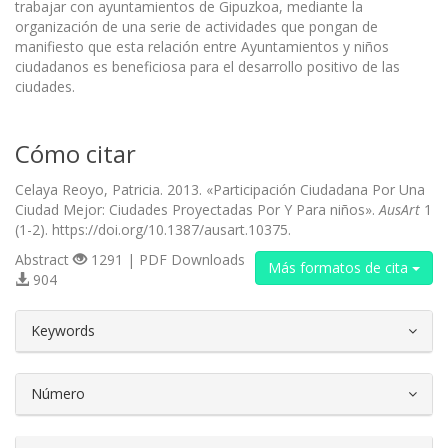
trabajar con ayuntamientos de Gipuzkoa, mediante la
organización de una serie de actividades que pongan de
manifiesto que esta relación entre Ayuntamientos y niños
ciudadanos es beneficiosa para el desarrollo positivo de las
ciudades.
Cómo citar
Celaya Reoyo, Patricia. 2013. «Participación Ciudadana Por Una
Ciudad Mejor: Ciudades Proyectadas Por Y Para niños».
AusArt
1
(1-2). https://doi.org/10.1387/ausart.10375.
Abstract
1291 | PDF Downloads
Más formatos de cita
904
##plugins.themes.bootstrap3.article.d
Keywords
Número