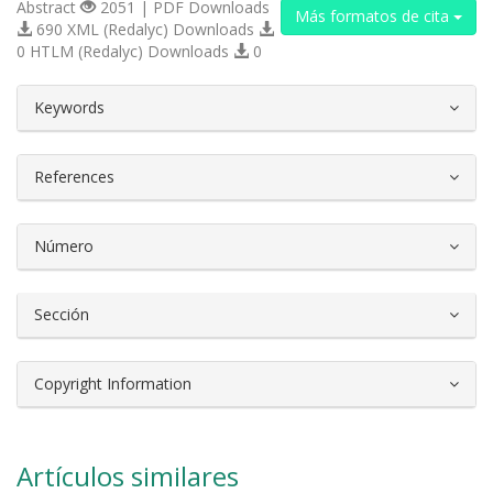
Abstract
2051 | PDF Downloads
Más formatos de cita
690 XML (Redalyc) Downloads
0 HTLM (Redalyc) Downloads
0
##plugins.themes.bootstrap3.article.d
Keywords
References
Número
Sección
Copyright Information
Artículos similares