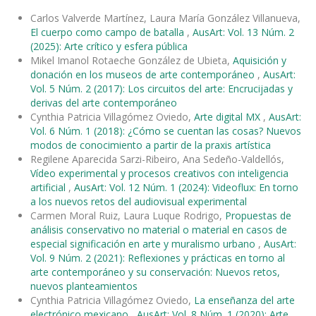
Carlos Valverde Martínez, Laura María González Villanueva,
El cuerpo como campo de batalla
,
AusArt: Vol. 13 Núm. 2
(2025): Arte crítico y esfera pública
Mikel Imanol Rotaeche González de Ubieta,
Aquisición y
donación en los museos de arte contemporáneo
,
AusArt:
Vol. 5 Núm. 2 (2017): Los circuitos del arte: Encrucijadas y
derivas del arte contemporáneo
Cynthia Patricia Villagómez Oviedo,
Arte digital MX
,
AusArt:
Vol. 6 Núm. 1 (2018): ¿Cómo se cuentan las cosas? Nuevos
modos de conocimiento a partir de la praxis artística
Regilene Aparecida Sarzi-Ribeiro, Ana Sedeño-Valdellós,
Vídeo experimental y procesos creativos con inteligencia
artificial
,
AusArt: Vol. 12 Núm. 1 (2024): Videoflux: En torno
a los nuevos retos del audiovisual experimental
Carmen Moral Ruiz, Laura Luque Rodrigo,
Propuestas de
análisis conservativo no material o material en casos de
especial significación en arte y muralismo urbano
,
AusArt:
Vol. 9 Núm. 2 (2021): Reflexiones y prácticas en torno al
arte contemporáneo y su conservación: Nuevos retos,
nuevos planteamientos
Cynthia Patricia Villagómez Oviedo,
La enseñanza del arte
electrónico mexicano
,
AusArt: Vol. 8 Núm. 1 (2020): Arte