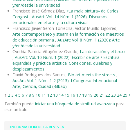
y/en/desde la universidad
Francisco José Gómez Díaz,
«La mala pintura» de Carles
Congost
,
AusArt: Vol. 14 Núm. 1 (2026): Discursos
emocionales en el arte y la cultura visual
Francisco Javier Serón Torrecilla, Víctor Murillo Ligorred,
Arte contemporáneo y steam en la formación de maestros
de educación primaria
,
AusArt: Vol. 8 Núm. 1 (2020): Arte
y/en/desde la universidad
Cynthia Patricia Villagómez Oviedo,
La interacción y el texto
,
AusArt: Vol. 10 Núm. 1 (2022): Escribir de arte / Escritura
expandida y práctica artística: Conexiones, quiebres y
desplazamientos
David Rodrigues dos Santos,
Bio art meets the streets
,
AusArt: Vol. 1 Núm. 1-2 (2013): I Congreso Internacional
Arte, Ciencia, Ciudad (Bilbao)
1
2
3
4
5
6
7
8
9
10
11
12
13
14
15
16
17
18
19
20
21
22
23
24
25
También puede
Iniciar una búsqueda de similitud avanzada
para
este artículo.
INFORMACIÓN DE LA REVISTA