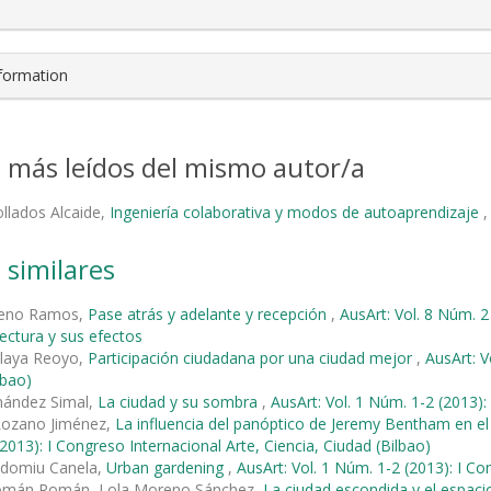
nformation
s más leídos del mismo autor/a
llados Alcaide,
Ingeniería colaborativa y modos de autoaprendizaje
 similares
reno Ramos,
Pase atrás y adelante y recepción
,
AusArt: Vol. 8 Núm. 2
tectura y sus efectos
elaya Reoyo,
Participación ciudadana por una ciudad mejor
,
AusArt: V
lbao)
nández Simal,
La ciudad y su sombra
,
AusArt: Vol. 1 Núm. 1-2 (2013):
 Lozano Jiménez,
La influencia del panóptico de Jeremy Bentham en el
2013): I Congreso Internacional Arte, Ciencia, Ciudad (Bilbao)
ladomiu Canela,
Urban gardening
,
AusArt: Vol. 1 Núm. 1-2 (2013): I Co
omán Román, Lola Moreno Sánchez,
La ciudad escondida y el espaci