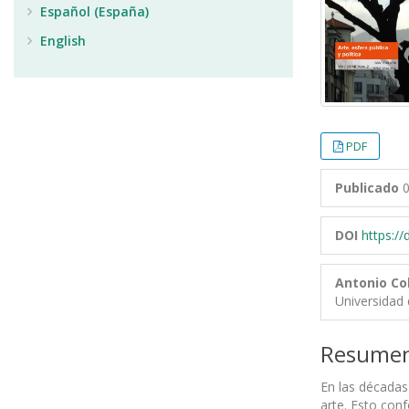
Español (España)
English
PDF
Publicado
0
DOI
https:/
Antonio Co
Universidad 
Resume
En las décadas 
arte. Esto con