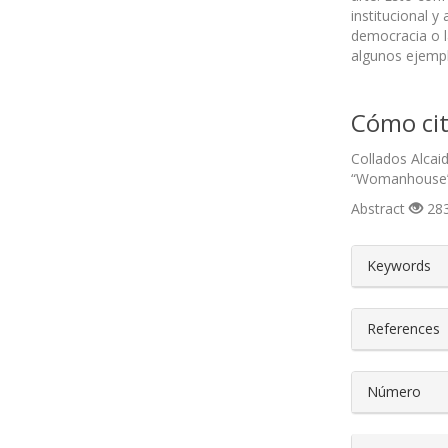
institucional y
democracia o l
algunos ejempl
Cómo cit
Collados Alcaid
“Womanhouse
Abstract
283
##plugin
Keywords
References
Número