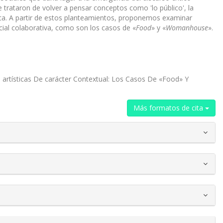
que trataron de volver a pensar conceptos como 'lo público', la
ica. A partir de estos planteamientos, propo­nemos examinar
ial colaborativa, como son los casos de «
Food
» y «
Womanhouse
».
as artísticas De carácter Contextual: Los Casos De «Food» Y
Más formatos de cita