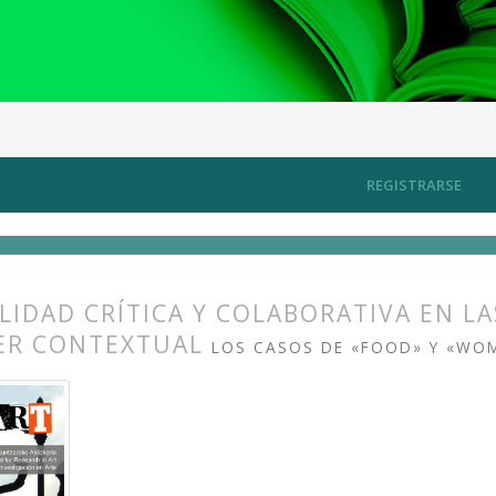
a pública y política
Artículos
REGISTRARSE
LIDAD CRÍTICA Y COLABORATIVA EN LA
ER CONTEXTUAL
LOS CASOS DE «FOOD» Y «WO
s.themes.bootstrap3.article.main##
s.themes.bootstrap3.article.sidebar##