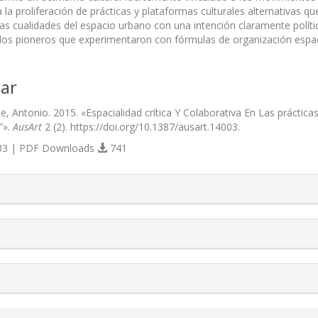
 a la proliferación de prácticas y plataformas culturales alternativas 
as cualidades del espacio urbano con una intención claramente polít
os pioneros que experimentaron con fórmulas de organización espac
ar
e, Antonio. 2015. «Espacialidad crítica Y Colaborativa En Las práctic
”».
AusArt
2 (2). https://doi.org/10.1387/ausart.14003.
3 | PDF Downloads
741
s.themes.bootstrap3.article.details##