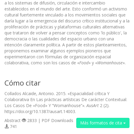
a los sistemas de difu­sión, circulación e intercambio
establecidos en el mundo del arte. Esto conformó un activismo
cultural fuertemente vinculado a los movimientos sociales que
daría lugar a la emergencia del discurso crítico institucional y a la
proliferación de prácticas y plataformas culturales alternativas
que trataron de volver a pensar conceptos como 'lo público', la
democracia o las cualidades del espacio urbano con una
intención claramente política. A partir de estos planteamientos,
propo­nemos examinar algunos ejemplos pioneros que
experimentaron con fórmulas de organización espacial
colaborativa, como son los casos de «
Food
» y «
Womanhouse
».
Cómo citar
Collados Alcaide, Antonio. 2015. «Espacialidad crítica Y
Colaborativa En Las prácticas artísticas De carácter Contextual:
Los Casos De «Food» Y “Womanhouse”».
AusArt
2 (2).
https://doi.org/10.1387/ausart.14003.
Abstract
2833 | PDF Downloads
Más formatos de cita
741