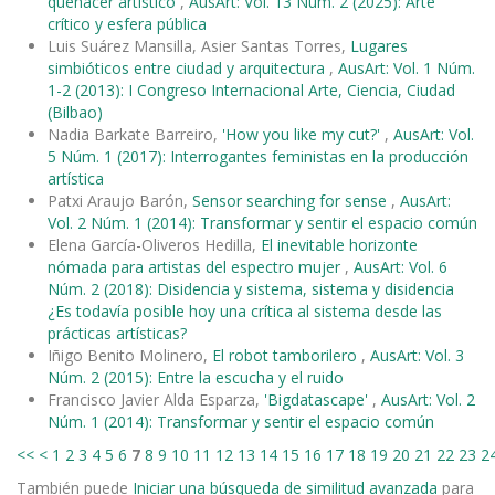
quehacer artístico
,
AusArt: Vol. 13 Núm. 2 (2025): Arte
crítico y esfera pública
Luis Suárez Mansilla, Asier Santas Torres,
Lugares
simbióticos entre ciudad y arquitectura
,
AusArt: Vol. 1 Núm.
1-2 (2013): I Congreso Internacional Arte, Ciencia, Ciudad
(Bilbao)
Nadia Barkate Barreiro,
'How you like my cut?'
,
AusArt: Vol.
5 Núm. 1 (2017): Interrogantes feministas en la producción
artística
Patxi Araujo Barón,
Sensor searching for sense
,
AusArt:
Vol. 2 Núm. 1 (2014): Transformar y sentir el espacio común
Elena García-Oliveros Hedilla,
El inevitable horizonte
nómada para artistas del espectro mujer
,
AusArt: Vol. 6
Núm. 2 (2018): Disidencia y sistema, sistema y disidencia
¿Es todavía posible hoy una crítica al sistema desde las
prácticas artísticas?
Iñigo Benito Molinero,
El robot tamborilero
,
AusArt: Vol. 3
Núm. 2 (2015): Entre la escucha y el ruido
Francisco Javier Alda Esparza,
'Bigdatascape'
,
AusArt: Vol. 2
Núm. 1 (2014): Transformar y sentir el espacio común
<<
<
1
2
3
4
5
6
7
8
9
10
11
12
13
14
15
16
17
18
19
20
21
22
23
2
También puede
Iniciar una búsqueda de similitud avanzada
para