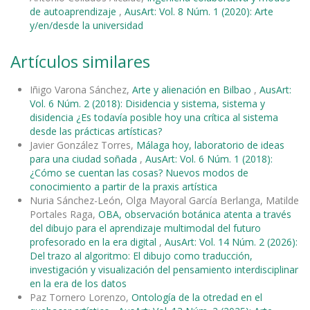
de autoaprendizaje
,
AusArt: Vol. 8 Núm. 1 (2020): Arte
y/en/desde la universidad
Artículos similares
Iñigo Varona Sánchez,
Arte y alienación en Bilbao
,
AusArt:
Vol. 6 Núm. 2 (2018): Disidencia y sistema, sistema y
disidencia ¿Es todavía posible hoy una crítica al sistema
desde las prácticas artísticas?
Javier González Torres,
Málaga hoy, laboratorio de ideas
para una ciudad soñada
,
AusArt: Vol. 6 Núm. 1 (2018):
¿Cómo se cuentan las cosas? Nuevos modos de
conocimiento a partir de la praxis artística
Nuria Sánchez-León, Olga Mayoral García Berlanga, Matilde
Portales Raga,
OBA, observación botánica atenta a través
del dibujo para el aprendizaje multimodal del futuro
profesorado en la era digital
,
AusArt: Vol. 14 Núm. 2 (2026):
Del trazo al algoritmo: El dibujo como traducción,
investigación y visualización del pensamiento interdisciplinar
en la era de los datos
Paz Tornero Lorenzo,
Ontología de la otredad en el