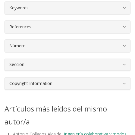
##plugins.themes.bootstrap3.article.d
Keywords
References
Número
Sección
Copyright Information
Artículos más leídos del mismo
autor/a
Antonio Collados Alcaide,
Ingeniería colaborativa y modos