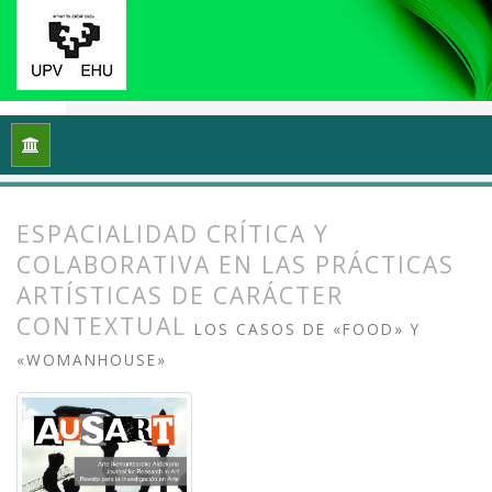
Inicio
Archivos
Vol. 2 Núm. 2 (2014): Arte, esfera pública y po
ESPACIALIDAD CRÍTICA Y
COLABORATIVA EN LAS PRÁCTICAS
ARTÍSTICAS DE CARÁCTER
CONTEXTUAL
LOS CASOS DE «FOOD» Y
«WOMANHOUSE»
##plugins.themes.bootstrap3.article.
##plugins.themes.bootstrap3.article.