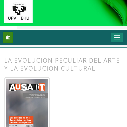
Inicio
Archivos
Vol. 5 Núm. 2 (2017): Los circuitos del arte:
LA EVOLUCIÓN PECULIAR DEL ARTE
Y LA EVOLUCIÓN CULTURAL
##plugins.themes.bootstrap3.article.
##plugins.themes.bootstrap3.article.