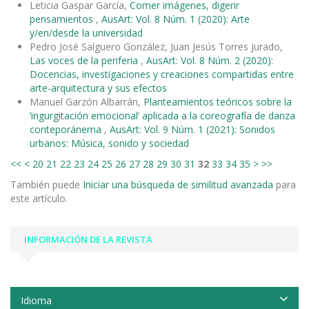
Leticia Gaspar García,
Comer imágenes, digerir
pensamientos
,
AusArt: Vol. 8 Núm. 1 (2020): Arte
y/en/desde la universidad
Pedro José Salguero González, Juan Jesús Torres Jurado,
Las voces de la periferia
,
AusArt: Vol. 8 Núm. 2 (2020):
Docencias, investigaciones y creaciones compartidas entre
arte-arquitectura y sus efectos
Manuel Garzón Albarrán,
Planteamientos teóricos sobre la
‘ingurgitación emocional’ aplicada a la coreografía de danza
conteporánema
,
AusArt: Vol. 9 Núm. 1 (2021): Sonidos
urbanos: Música, sonido y sociedad
<<
<
20
21
22
23
24
25
26
27
28
29
30
31
32
33
34
35
>
>>
También puede
Iniciar una búsqueda de similitud avanzada
para
este artículo.
INFORMACIÓN DE LA REVISTA
Idioma