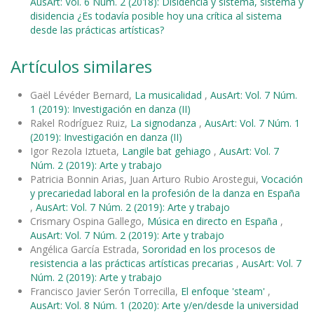
AusArt: Vol. 6 Núm. 2 (2018): Disidencia y sistema, sistema y
disidencia ¿Es todavía posible hoy una crítica al sistema
desde las prácticas artísticas?
Artículos similares
Gaël Lévéder Bernard,
La musicalidad
,
AusArt: Vol. 7 Núm.
1 (2019): Investigación en danza (II)
Rakel Rodríguez Ruiz,
La signodanza
,
AusArt: Vol. 7 Núm. 1
(2019): Investigación en danza (II)
Igor Rezola Iztueta,
Langile bat gehiago
,
AusArt: Vol. 7
Núm. 2 (2019): Arte y trabajo
Patricia Bonnin Arias, Juan Arturo Rubio Arostegui,
Vocación
y precariedad laboral en la profesión de la danza en España
,
AusArt: Vol. 7 Núm. 2 (2019): Arte y trabajo
Crismary Ospina Gallego,
Música en directo en España
,
AusArt: Vol. 7 Núm. 2 (2019): Arte y trabajo
Angélica García Estrada,
Sororidad en los procesos de
resistencia a las prácticas artísticas precarias
,
AusArt: Vol. 7
Núm. 2 (2019): Arte y trabajo
Francisco Javier Serón Torrecilla,
El enfoque 'steam'
,
AusArt: Vol. 8 Núm. 1 (2020): Arte y/en/desde la universidad