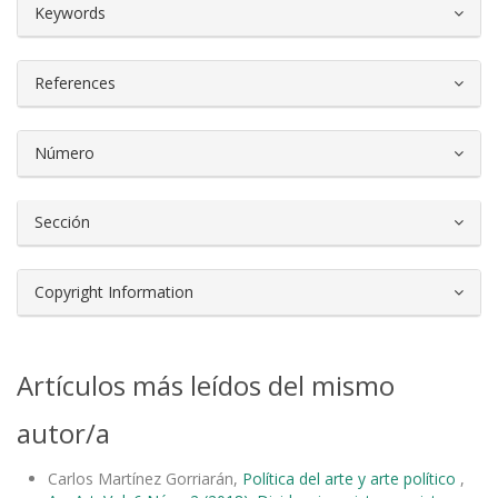
##plugins.themes.bootstrap3.article.d
Keywords
References
Número
Sección
Copyright Information
Artículos más leídos del mismo
autor/a
Carlos Martínez Gorriarán,
Política del arte y arte político
,