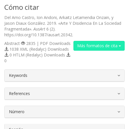
Cómo citar
Del Amo Castro, Ion Andoni, Arkaitz Letamendia Onzain, y
Jason Diaux González. 2019. «Arte Y Disidencia En La Sociedad
Fragmentada».
AusArt
6 (2).
https://doi.org/10.1387/ausart.20342.
Abstract
2835 | PDF Downloads
Más formatos de cita
1038 XML (Redalyc) Downloads
0 HTLM (Redalyc) Downloads
0
##plugins.themes.bootstrap3.article.d
Keywords
References
Número