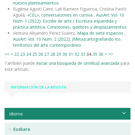
nuevos planteamientos
Eugènia Agustí Camí, Lali Barriere Figueroa, Cristina Pastó
Aguilà,
«CEL», conversaciones en cursiva
,
AusArt: Vol. 10
Núm. 1 (2022): Escribir de arte / Escritura expandida y
práctica artística: Conexiones, quiebres y desplazamientos
Ventura Alejandro Pérez Suárez,
Mapa de siete espacios
,
AusArt: Vol. 10 Núm. 2 (2022): (Meta)cartografiando los
territorios del arte contemporáneo
<<
<
22
23
24
25
26
27
28
29
30
31
32
33
34
35
36
>
>>
También puede
Iniciar una búsqueda de similitud avanzada
para
este artículo.
INFORMACIÓN DE LA REVISTA
Idioma
Euskara