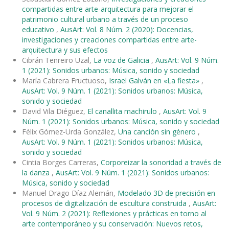
compartidas entre arte-arquitectura para mejorar el
patrimonio cultural urbano a través de un proceso
educativo
,
AusArt: Vol. 8 Núm. 2 (2020): Docencias,
investigaciones y creaciones compartidas entre arte-
arquitectura y sus efectos
Cibrán Tenreiro Uzal,
La voz de Galicia
,
AusArt: Vol. 9 Núm.
1 (2021): Sonidos urbanos: Música, sonido y sociedad
María Cabrera Fructuoso,
Israel Galván en «La fiesta»
,
AusArt: Vol. 9 Núm. 1 (2021): Sonidos urbanos: Música,
sonido y sociedad
David Vila Diéguez,
El canallita machirulo
,
AusArt: Vol. 9
Núm. 1 (2021): Sonidos urbanos: Música, sonido y sociedad
Félix Gómez-Urda González,
Una canción sin género
,
AusArt: Vol. 9 Núm. 1 (2021): Sonidos urbanos: Música,
sonido y sociedad
Cintia Borges Carreras,
Corporeizar la sonoridad a través de
la danza
,
AusArt: Vol. 9 Núm. 1 (2021): Sonidos urbanos:
Música, sonido y sociedad
Manuel Drago Díaz Alemán,
Modelado 3D de precisión en
procesos de digitalización de escultura construida
,
AusArt:
Vol. 9 Núm. 2 (2021): Reflexiones y prácticas en torno al
arte contemporáneo y su conservación: Nuevos retos,