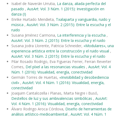
Isabel de Naverán Urrutia,
La danza, aliada perfecta del
pasado
,
AusArt: Vol. 3 Núm. 1 (2015): Investigación en
danza (I)
Enrike Hurtado Mendieta,
Txalaparta y vanguardia, ruido y
música
,
AusArt: Vol. 3 Núm. 2 (2015): Entre la escucha y el
ruido
Susana Jiménez Carmona,
La interferencia y la escucha
,
AusArt: Vol. 3 Núm. 2 (2015): Entre la escucha y el ruido
Susana Jodra Llorente, Patricia Schneider,
«Modulares», una
experiencia artística entre la construcción y el ruido visual
,
AusArt: Vol. 3 Núm. 2 (2015): Entre la escucha y el ruido
Pilar Rosado Rodrigo, Eva Figueras Ferrer, Ferran Reverter
Comes,
Del píxel a las resonancias visuales
,
AusArt: Vol. 4
Núm. 1 (2016): Visualidad, energía, conectividad
Germán Torres de Huertas,
«Invisibilidad y desobediencia
civil»
,
AusArt: Vol. 4 Núm. 1 (2016): Visualidad, energía,
conectividad
Joaquim Cantalozella i Planas, Marta Negre i Busó,
Destellos de luz y sus ambivalencias simbólicas
,
AusArt:
Vol. 4 Núm. 1 (2016): Visualidad, energía, conectividad
Álvaro Rodrigo Aroca Córdova,
Diseño de herramientas de
análisis artístico-medioambiental
,
AusArt: Vol. 4 Núm. 1