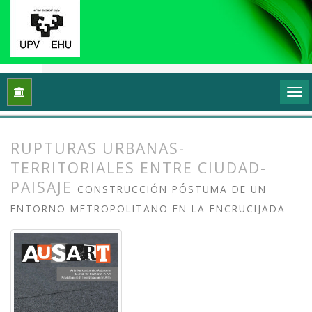
Inicio
Archivos
Vol. 8 Núm. 2 (2020): Docencias, investigaci
RUPTURAS URBANAS-
TERRITORIALES ENTRE CIUDAD-
PAISAJE
CONSTRUCCIÓN PÓSTUMA DE UN
ENTORNO METROPOLITANO EN LA ENCRUCIJADA
##plugins.themes.bootstrap3.article.
##plugins.themes.bootstrap3.article.