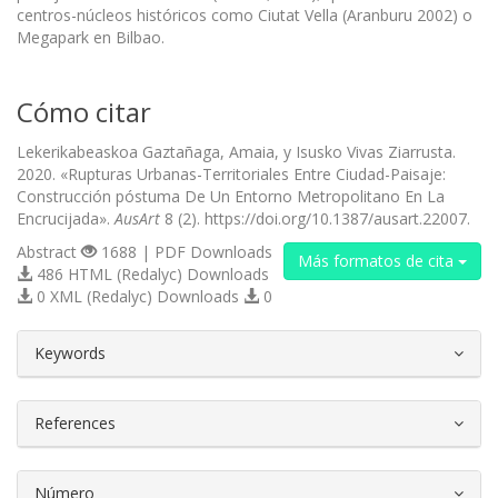
centros-núcleos históricos como Ciutat Vella (Aranburu 2002) o
Megapark en Bilbao.
Cómo citar
Lekerikabeaskoa Gaztañaga, Amaia, y Isusko Vivas Ziarrusta.
2020. «Rupturas Urbanas-Territoriales Entre Ciudad-Paisaje:
Construcción póstuma De Un Entorno Metropolitano En La
Encrucijada».
AusArt
8 (2). https://doi.org/10.1387/ausart.22007.
Abstract
1688 | PDF Downloads
Más formatos de cita
486 HTML (Redalyc) Downloads
0 XML (Redalyc) Downloads
0
##plugins.themes.bootstrap3.article.d
Keywords
References
Número