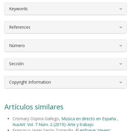
##plugins.themes.bootstrap3.article.d
Keywords
References
Número
Sección
Copyright Information
Artículos similares
Crismary Ospina Gallego,
Música en directo en España
,
AusArt: Vol. 7 Núm. 2 (2019): Arte y trabajo
Francisco Javier Serón Torrecilla,
El enfoque 'steam'
,