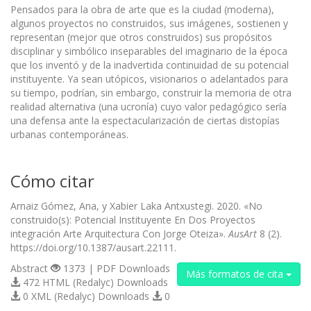
Pensados para la obra de arte que es la ciudad (moderna),
algunos proyectos no construidos, sus imágenes, sostienen y
representan (mejor que otros construidos) sus propósitos
disciplinar y simbólico inseparables del imaginario de la época
que los inventó y de la inadvertida continuidad de su potencial
instituyente. Ya sean utópicos, visionarios o adelantados para
su tiempo, podrían, sin embargo, construir la memoria de otra
realidad alternativa (una ucronía) cuyo valor pedagógico sería
una defensa ante la espectacularización de ciertas distopías
urbanas contemporáneas.
Cómo citar
Arnaiz Gómez, Ana, y Xabier Laka Antxustegi. 2020. «No
construido(s): Potencial Instituyente En Dos Proyectos
integración Arte Arquitectura Con Jorge Oteiza».
AusArt
8 (2).
https://doi.org/10.1387/ausart.22111.
Abstract
1373 | PDF Downloads
Más formatos de cita
472 HTML (Redalyc) Downloads
0 XML (Redalyc) Downloads
0