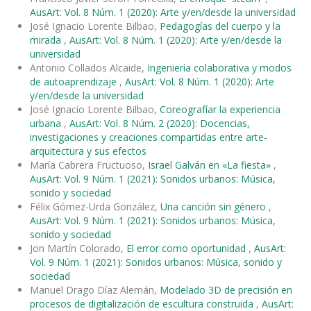
AusArt: Vol. 8 Núm. 1 (2020): Arte y/en/desde la universidad
José Ignacio Lorente Bilbao,
Pedagogías del cuerpo y la
mirada
,
AusArt: Vol. 8 Núm. 1 (2020): Arte y/en/desde la
universidad
Antonio Collados Alcaide,
Ingeniería colaborativa y modos
de autoaprendizaje
,
AusArt: Vol. 8 Núm. 1 (2020): Arte
y/en/desde la universidad
José Ignacio Lorente Bilbao,
Coreografíar la experiencia
urbana
,
AusArt: Vol. 8 Núm. 2 (2020): Docencias,
investigaciones y creaciones compartidas entre arte-
arquitectura y sus efectos
María Cabrera Fructuoso,
Israel Galván en «La fiesta»
,
AusArt: Vol. 9 Núm. 1 (2021): Sonidos urbanos: Música,
sonido y sociedad
Félix Gómez-Urda González,
Una canción sin género
,
AusArt: Vol. 9 Núm. 1 (2021): Sonidos urbanos: Música,
sonido y sociedad
Jon Martín Colorado,
El error como oportunidad
,
AusArt:
Vol. 9 Núm. 1 (2021): Sonidos urbanos: Música, sonido y
sociedad
Manuel Drago Díaz Alemán,
Modelado 3D de precisión en
procesos de digitalización de escultura construida
,
AusArt: