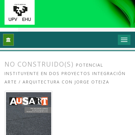
Inicio
Archivos
Vol. 8 Núm. 2 (2020): Docencias, investigaci
NO CONSTRUIDO(S)
POTENCIAL
INSTITUYENTE EN DOS PROYECTOS INTEGRACIÓN
ARTE / ARQUITECTURA CON JORGE OTEIZA
##plugins.themes.bootstrap3.article.
##plugins.themes.bootstrap3.article.