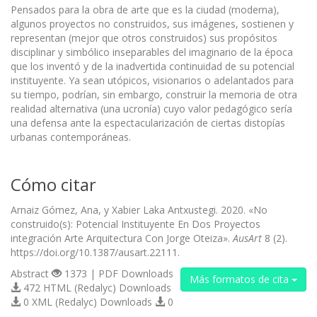
Pensados para la obra de arte que es la ciudad (moderna),
algunos proyectos no construidos, sus imágenes, sostienen y
representan (mejor que otros construidos) sus propósitos
disciplinar y simbólico inseparables del imaginario de la época
que los inventó y de la inadvertida continuidad de su potencial
instituyente. Ya sean utópicos, visionarios o adelantados para
su tiempo, podrían, sin embargo, construir la memoria de otra
realidad alternativa (una ucronía) cuyo valor pedagógico sería
una defensa ante la espectacularización de ciertas distopías
urbanas contemporáneas.
Cómo citar
Arnaiz Gómez, Ana, y Xabier Laka Antxustegi. 2020. «No
construido(s): Potencial Instituyente En Dos Proyectos
integración Arte Arquitectura Con Jorge Oteiza».
AusArt
8 (2).
https://doi.org/10.1387/ausart.22111.
Abstract
1373 | PDF Downloads
Más formatos de cita
472 HTML (Redalyc) Downloads
0 XML (Redalyc) Downloads
0