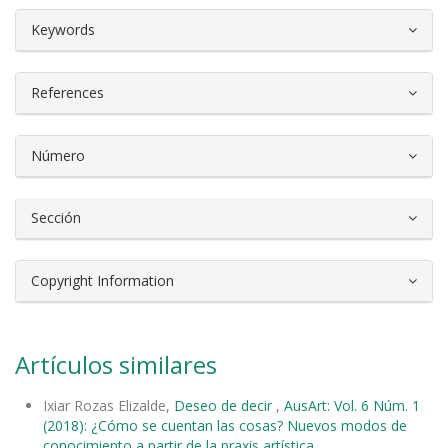
##plugins.themes.bootstrap3.article.d
Keywords
References
Número
Sección
Copyright Information
Artículos similares
Ixiar Rozas Elizalde,
Deseo de decir
,
AusArt: Vol. 6 Núm. 1
(2018): ¿Cómo se cuentan las cosas? Nuevos modos de
conocimiento a partir de la praxis artística