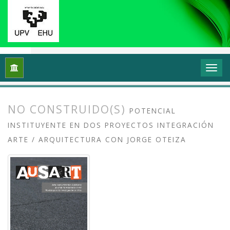
Inicio
Archivos
Vol. 8 Núm. 2 (2020): Docencias, investigaci
NO CONSTRUIDO(S)
POTENCIAL
INSTITUYENTE EN DOS PROYECTOS INTEGRACIÓN
ARTE / ARQUITECTURA CON JORGE OTEIZA
##plugins.themes.bootstrap3.article.
##plugins.themes.bootstrap3.article.