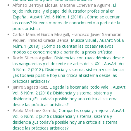
Alfonso Berroya Elosua, Maitane Echevarria Aguirre,
El
tejido industrial y el papel del ilustrador profesional en
España
,
AusArt: Vol. 6 Núm. 1 (2018): ¿Cómo se cuentan
las cosas? Nuevos modos de conocimiento a partir de la
praxis artística
Carlos Manuel García Miragall, Francisco Javier Sanmartín
Piquer, Trinidad Gracia Bensa,
Música visual
,
AusArt: Vol. 6
Núm. 1 (2018): ¿Cómo se cuentan las cosas? Nuevos
modos de conocimiento a partir de la praxis artística
Rocío Silleras Aguilar,
Disidencias contraacadémicas desde
las vanguardias y el docente de artes del s. XXI
,
AusArt: Vol.
6 Núm. 2 (2018): Disidencia y sistema, sistema y disidencia
¿Es todavía posible hoy una crítica al sistema desde las
prácticas artísticas?
Janire Sagasti Ruiz,
Llegada la bocanada 'todo vale'
,
AusArt:
Vol. 6 Núm. 2 (2018): Disidencia y sistema, sistema y
disidencia ¿Es todavía posible hoy una crítica al sistema
desde las prácticas artísticas?
Pablo Martínez Garrido,
Comparte, copia y mejora
,
AusArt:
Vol. 6 Núm. 2 (2018): Disidencia y sistema, sistema y
disidencia ¿Es todavía posible hoy una crítica al sistema
desde las prácticas artísticas?