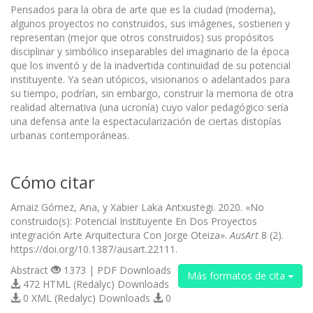
Pensados para la obra de arte que es la ciudad (moderna),
algunos proyectos no construidos, sus imágenes, sostienen y
representan (mejor que otros construidos) sus propósitos
disciplinar y simbólico inseparables del imaginario de la época
que los inventó y de la inadvertida continuidad de su potencial
instituyente. Ya sean utópicos, visionarios o adelantados para
su tiempo, podrían, sin embargo, construir la memoria de otra
realidad alternativa (una ucronía) cuyo valor pedagógico sería
una defensa ante la espectacularización de ciertas distopías
urbanas contemporáneas.
Cómo citar
Arnaiz Gómez, Ana, y Xabier Laka Antxustegi. 2020. «No
construido(s): Potencial Instituyente En Dos Proyectos
integración Arte Arquitectura Con Jorge Oteiza».
AusArt
8 (2).
https://doi.org/10.1387/ausart.22111.
Abstract
1373 | PDF Downloads
Más formatos de cita
472 HTML (Redalyc) Downloads
0 XML (Redalyc) Downloads
0