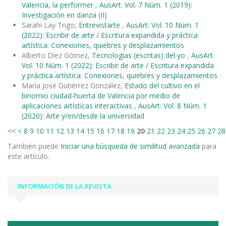
Valencia, la performer
,
AusArt: Vol. 7 Núm. 1 (2019):
Investigación en danza (II)
Sarahí Lay Trigo,
Entrevistarte
,
AusArt: Vol. 10 Núm. 1
(2022): Escribir de arte / Escritura expandida y práctica
artística: Conexiones, quiebres y desplazamientos
Alberto Díez Gómez,
Tecnologías (escritas) del yo
,
AusArt:
Vol. 10 Núm. 1 (2022): Escribir de arte / Escritura expandida
y práctica artística: Conexiones, quiebres y desplazamientos
María José Gutiérrez González,
Estado del cultivo en el
binomio ciudad-huerta de Valencia por medio de
aplicaciones artísticas interactivas
,
AusArt: Vol. 8 Núm. 1
(2020): Arte y/en/desde la universidad
<<
<
8
9
10
11
12
13
14
15
16
17
18
19
20
21
22
23
24
25
26
27
28
También puede
Iniciar una búsqueda de similitud avanzada
para
este artículo.
INFORMACIÓN DE LA REVISTA