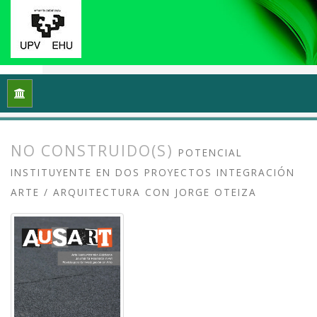
Inicio
Archivos
Vol. 8 Núm. 2 (2020): Docencias, investigaci
NO CONSTRUIDO(S)
POTENCIAL
INSTITUYENTE EN DOS PROYECTOS INTEGRACIÓN
ARTE / ARQUITECTURA CON JORGE OTEIZA
##plugins.themes.bootstrap3.article.
##plugins.themes.bootstrap3.article.