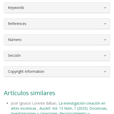
##plugins.themes.bootstrap3.article.d
Keywords
References
Número
Sección
Copyright Information
Artículos similares
José Ignacio Lorente Bilbao,
La investigación-creación en
artes escénicas
,
AusArt: Vol. 13 Núm. 1 (2025): Docencias,
investigaciones y creaciones: Reconocimiento y