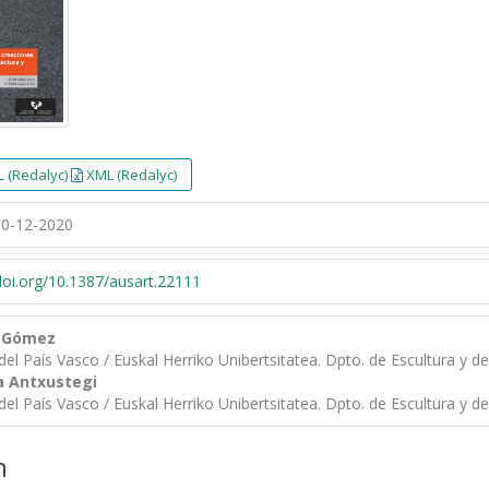
 (Redalyc)
XML (Redalyc)
0-12-2020
/doi.org/10.1387/ausart.22111
z Gómez
del País Vasco / Euskal Herriko Unibertsitatea. Dpto. de Escultura y d
a Antxustegi
del País Vasco / Euskal Herriko Unibertsitatea. Dpto. de Escultura y d
n