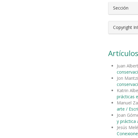
Sección
Copyright I
Artículos
Juan Alber
conservac
Jon Mantzi
conservac
Katrin Alb
prácticas 
Manuel Za
arte / Esc
Joan Góm
y práctica
Jesús Mel
Conexione