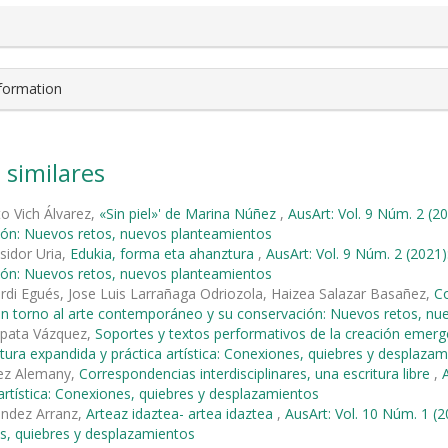
nformation
 similares
to Vich Álvarez,
«Sin piel»' de Marina Núñez
,
AusArt: Vol. 9 Núm. 2 (2
ión: Nuevos retos, nuevos planteamientos
sidor Uria,
Edukia, forma eta ahanztura
,
AusArt: Vol. 9 Núm. 2 (2021
ión: Nuevos retos, nuevos planteamientos
erdi Egués, Jose Luis Larrañaga Odriozola, Haizea Salazar Basañez,
Co
en torno al arte contemporáneo y su conservación: Nuevos retos, n
pata Vázquez,
Soportes y textos performativos de la creación eme
ritura expandida y práctica artística: Conexiones, quiebres y desplaza
ez Alemany,
Correspondencias interdisciplinares, una escritura libre
,
 artística: Conexiones, quiebres y desplazamientos
éndez Arranz,
Arteaz idaztea- artea idaztea
,
AusArt: Vol. 10 Núm. 1 (20
s, quiebres y desplazamientos