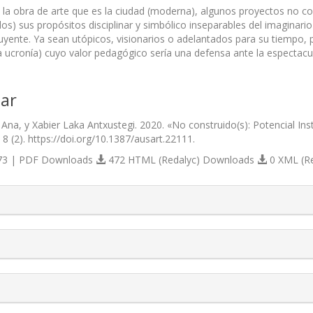
la obra de arte que es la ciudad (moderna), algunos proyectos no co
os) sus propósitos disciplinar y simbólico inseparables del imaginario
ituyente. Ya sean utópicos, visionarios o adelantados para su tiempo, 
na ucronía) cuyo valor pedagógico sería una defensa ante la espectac
ar
Ana, y Xabier Laka Antxustegi. 2020. «No construido(s): Potencial Ins
8 (2). https://doi.org/10.1387/ausart.22111.
3 | PDF Downloads
472 HTML (Redalyc) Downloads
0 XML (R
s.themes.bootstrap3.article.details##