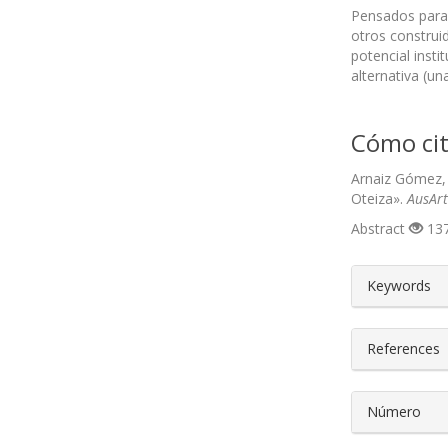
Pensados para 
otros construid
potencial inst
alternativa (u
Cómo cit
Arnaiz Gómez, 
Oteiza».
AusArt
Abstract
137
##plugin
Keywords
References
Número