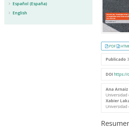
Español (España)
English
PDF
HTML
Publicado
3
DOI
https:/
Ana Arnai
Universidad 
Xabier Lak
Universidad 
Resume