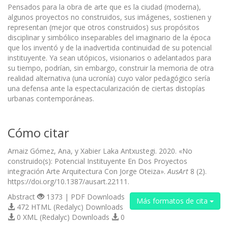
Pensados para la obra de arte que es la ciudad (moderna),
algunos proyectos no construidos, sus imágenes, sostienen y
representan (mejor que otros construidos) sus propósitos
disciplinar y simbólico inseparables del imaginario de la época
que los inventó y de la inadvertida continuidad de su potencial
instituyente. Ya sean utópicos, visionarios o adelantados para
su tiempo, podrían, sin embargo, construir la memoria de otra
realidad alternativa (una ucronía) cuyo valor pedagógico sería
una defensa ante la espectacularización de ciertas distopías
urbanas contemporáneas.
Cómo citar
Arnaiz Gómez, Ana, y Xabier Laka Antxustegi. 2020. «No
construido(s): Potencial Instituyente En Dos Proyectos
integración Arte Arquitectura Con Jorge Oteiza».
AusArt
8 (2).
https://doi.org/10.1387/ausart.22111.
Abstract
1373 | PDF Downloads
Más formatos de cita
472 HTML (Redalyc) Downloads
0 XML (Redalyc) Downloads
0