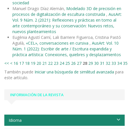
sociedad
Manuel Drago Díaz Alemán,
Modelado 3D de precisión en
procesos de digitalización de escultura construida
,
AusArt:
Vol. 9 Núm. 2 (2021): Reflexiones y prácticas en torno al
arte contemporáneo y su conservación: Nuevos retos,
nuevos planteamientos
Eugènia Agustí Camí, Lali Barriere Figueroa, Cristina Pastó
Aguilà,
«CEL», conversaciones en cursiva
,
AusArt: Vol. 10
Núm. 1 (2022): Escribir de arte / Escritura expandida y
práctica artística: Conexiones, quiebres y desplazamientos
<<
<
16
17
18
19
20
21
22
23
24
25
26
27
28
29
30
31
32
33
34
35
También puede
Iniciar una búsqueda de similitud avanzada
para
este artículo.
INFORMACIÓN DE LA REVISTA
Idioma