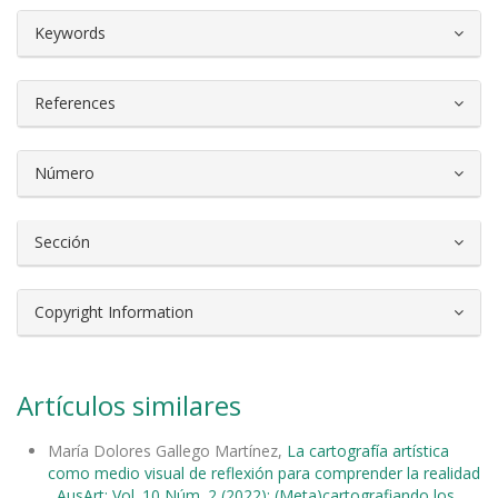
##plugins.themes.bootstrap3.article.d
Keywords
References
Número
Sección
Copyright Information
Artículos similares
María Dolores Gallego Martínez,
La cartografía artística
como medio visual de reflexión para comprender la realidad
,
AusArt: Vol. 10 Núm. 2 (2022): (Meta)cartografiando los