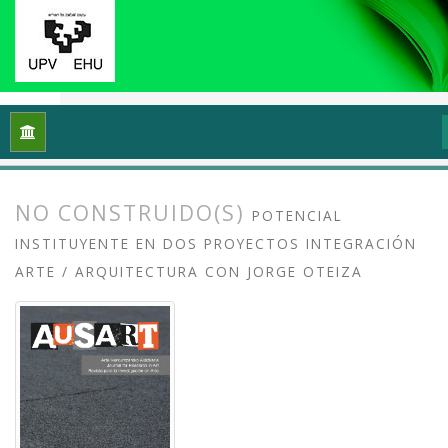
Inicio
Archivos
Vol. 8 Núm. 2 (2020): Docencias, investigaci
NO CONSTRUIDO(S)
POTENCIAL
INSTITUYENTE EN DOS PROYECTOS INTEGRACIÓN
ARTE / ARQUITECTURA CON JORGE OTEIZA
##plugins.themes.bootstrap3.article.
##plugins.themes.bootstrap3.article.