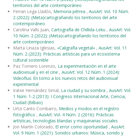
territorios del arte contemporáneo
Ferran Lega Lladós,
Memoria pétrea
,
AusArt: Vol. 10 Núm.
2 (2022): (Meta)cartografiando los territorios del arte
contemporáneo
Carolina Valls Juan,
Cartografía de Chillida-Leku
,
AusArt: Vol.
10 Núm. 2 (2022): (Meta)cartografiando los territorios del
arte contemporáneo
Marta Linaza Iglesias,
«Caligrafía vegetal»
,
AusArt: Vol. 11
Núm. 2 (2023): Prácticas artísticas para un ecosistema
cultural sostenible
Paz Tornero Lorenzo,
La experimentación en el arte
audiovisual y en el cine
,
AusArt: Vol. 12 Núm. 1 (2024):
Videoflux: En torno a los nuevos retos del audiovisual
experimental
Iratxe Hernández Simal,
La ciudad y su sombra
,
AusArt: Vol.
1 Núm. 1-2 (2013): I Congreso Internacional Arte, Ciencia,
Ciudad (Bilbao)
Urtzi Canto Combarro,
Medios y modos en el registro
fotográfico
,
AusArt: Vol. 4 Núm. 2 (2016): Prácticas
artísticas, tecnologías blandas y maquinarias sociales
Jon Martín Colorado,
El error como oportunidad
,
AusArt:
Vol. 9 Núm. 1 (2021): Sonidos urbanos: Música, sonido y