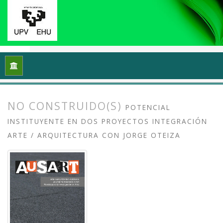
Inicio
Archivos
Vol. 8 Núm. 2 (2020): Docencias, investigaci
NO CONSTRUIDO(S)
POTENCIAL
INSTITUYENTE EN DOS PROYECTOS INTEGRACIÓN
ARTE / ARQUITECTURA CON JORGE OTEIZA
##plugins.themes.bootstrap3.article.
##plugins.themes.bootstrap3.article.