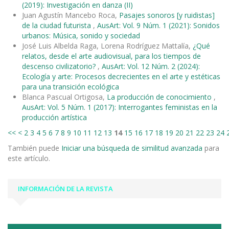
(2019): Investigación en danza (II)
Juan Agustín Mancebo Roca,
Pasajes sonoros [y ruidistas]
de la ciudad futurista
,
AusArt: Vol. 9 Núm. 1 (2021): Sonidos
urbanos: Música, sonido y sociedad
José Luis Albelda Raga, Lorena Rodríguez Mattalía,
¿Qué
relatos, desde el arte audiovisual, para los tiempos de
descenso civilizatorio?
,
AusArt: Vol. 12 Núm. 2 (2024):
Ecología y arte: Procesos decrecientes en el arte y estéticas
para una transición ecológica
Blanca Pascual Ortigosa,
La producción de conocimiento
,
AusArt: Vol. 5 Núm. 1 (2017): Interrogantes feministas en la
producción artística
<<
<
2
3
4
5
6
7
8
9
10
11
12
13
14
15
16
17
18
19
20
21
22
23
24
También puede
Iniciar una búsqueda de similitud avanzada
para
este artículo.
INFORMACIÓN DE LA REVISTA