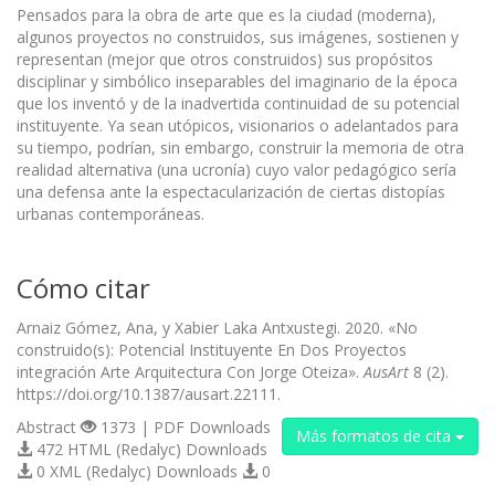
Pensados para la obra de arte que es la ciudad (moderna),
algunos proyectos no construidos, sus imágenes, sostienen y
representan (mejor que otros construidos) sus propósitos
disciplinar y simbólico inseparables del imaginario de la época
que los inventó y de la inadvertida continuidad de su potencial
instituyente. Ya sean utópicos, visionarios o adelantados para
su tiempo, podrían, sin embargo, construir la memoria de otra
realidad alternativa (una ucronía) cuyo valor pedagógico sería
una defensa ante la espectacularización de ciertas distopías
urbanas contemporáneas.
Cómo citar
Arnaiz Gómez, Ana, y Xabier Laka Antxustegi. 2020. «No
construido(s): Potencial Instituyente En Dos Proyectos
integración Arte Arquitectura Con Jorge Oteiza».
AusArt
8 (2).
https://doi.org/10.1387/ausart.22111.
Abstract
1373 | PDF Downloads
Más formatos de cita
472 HTML (Redalyc) Downloads
0 XML (Redalyc) Downloads
0