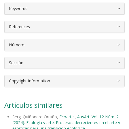
##plugins.themes.bootstrap3.article.d
Keywords
References
Número
Sección
Copyright Information
Artículos similares
Sergi Quiñonero Ortuño,
Ecoarte
,
AusArt: Vol. 12 Núm. 2
(2024): Ecología y arte: Procesos decrecientes en el arte y
estéticas para una transición ecológica