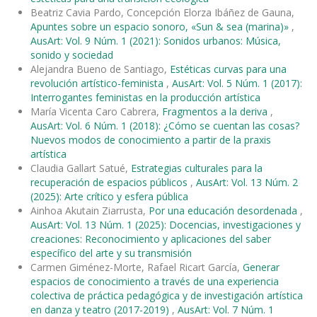
Beatriz Cavia Pardo, Concepción Elorza Ibáñez de Gauna,
Apuntes sobre un espacio sonoro, «Sun & sea (marina)»
,
AusArt: Vol. 9 Núm. 1 (2021): Sonidos urbanos: Música,
sonido y sociedad
Alejandra Bueno de Santiago,
Estéticas curvas para una
revolución artístico-feminista
,
AusArt: Vol. 5 Núm. 1 (2017):
Interrogantes feministas en la producción artística
María Vicenta Caro Cabrera,
Fragmentos a la deriva
,
AusArt: Vol. 6 Núm. 1 (2018): ¿Cómo se cuentan las cosas?
Nuevos modos de conocimiento a partir de la praxis
artística
Claudia Gallart Satué,
Estrategias culturales para la
recuperación de espacios públicos
,
AusArt: Vol. 13 Núm. 2
(2025): Arte crítico y esfera pública
Ainhoa Akutain Ziarrusta,
Por una educación desordenada
,
AusArt: Vol. 13 Núm. 1 (2025): Docencias, investigaciones y
creaciones: Reconocimiento y aplicaciones del saber
específico del arte y su transmisión
Carmen Giménez-Morte, Rafael Ricart García,
Generar
espacios de conocimiento a través de una experiencia
colectiva de práctica pedagógica y de investigación artística
en danza y teatro (2017-2019)
,
AusArt: Vol. 7 Núm. 1