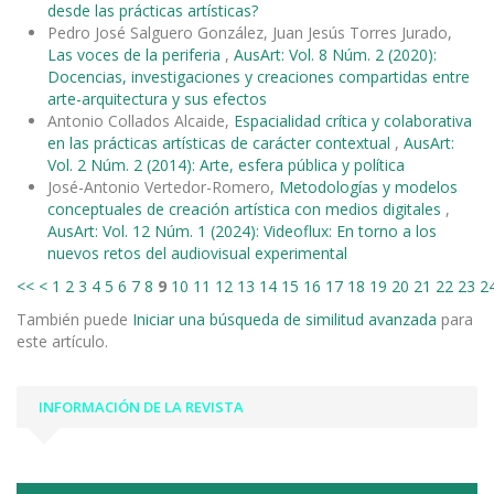
desde las prácticas artísticas?
Pedro José Salguero González, Juan Jesús Torres Jurado,
Las voces de la periferia
,
AusArt: Vol. 8 Núm. 2 (2020):
Docencias, investigaciones y creaciones compartidas entre
arte-arquitectura y sus efectos
Antonio Collados Alcaide,
Espacialidad crítica y colaborativa
en las prácticas artísticas de carácter contextual
,
AusArt:
Vol. 2 Núm. 2 (2014): Arte, esfera pública y política
José-Antonio Vertedor-Romero,
Metodologías y modelos
conceptuales de creación artística con medios digitales
,
AusArt: Vol. 12 Núm. 1 (2024): Videoflux: En torno a los
nuevos retos del audiovisual experimental
<<
<
1
2
3
4
5
6
7
8
9
10
11
12
13
14
15
16
17
18
19
20
21
22
23
2
También puede
Iniciar una búsqueda de similitud avanzada
para
este artículo.
INFORMACIÓN DE LA REVISTA