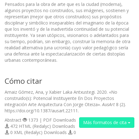
Pensados para la obra de arte que es la ciudad (moderna),
algunos proyectos no construidos, sus imágenes, sostienen y
representan (mejor que otros construidos) sus propósitos
disciplinar y simbólico inseparables del imaginario de la época
que los inventó y de la inadvertida continuidad de su potencial
instituyente. Ya sean utópicos, visionarios o adelantados para
su tiempo, podrían, sin embargo, construir la memoria de otra
realidad alternativa (una ucronía) cuyo valor pedagógico sería
una defensa ante la espectacularización de ciertas distopías
urbanas contemporáneas.
Cómo citar
Arnaiz Gómez, Ana, y Xabier Laka Antxustegi. 2020. «No
construido(s): Potencial Instituyente En Dos Proyectos
integración Arte Arquitectura Con Jorge Oteiza».
AusArt
8 (2).
https://doi.org/10.1387/ausart.22111.
Abstract
1373 | PDF Downloads
Más formatos de cita
472 HTML (Redalyc) Downloads
0 XML (Redalyc) Downloads
0