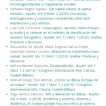
tecnologías blandas y maquinarias sociales
Raffaella Regina Vigiano,
Del capital urbano al capital
humano
,
AusArt: Vol. 8 Núm. 2 (2020): Docencias,
investigaciones y creaciones compartidas entre arte-
arquitectura y sus efectos
Laia Solé Coromina,
«Linescapes», apuntes sobre el trazo,
la huella y el caminar en el contexto de densificación del
universo fotográfico
,
AusArt: Vol. 11 Núm. 1 (2023): Grafika:
Prácticas y discursos
Alessandra De Nicola, Maria Eugenia Garcia Sottile,
Sebastián Gómez Lozano,
¡Atención! Su movimiento hace
ciudad
,
AusArt: Vol. 11 Núm. 1 (2023): Grafika: Prácticas y
discursos
Ainhoa Akutain Ziarrusta,
Desplazado/da
,
AusArt: Vol. 1
Núm. 1-2 (2013): I Congreso Internacional Arte, Ciencia,
Ciudad (Bilbao)
Manuel Drago Díaz Alemán,
¿Cómo se dibuja el mapa de
un mapa?
,
AusArt: Vol. 1 Núm. 1-2 (2013): I Congreso
Internacional Arte, Ciencia, Ciudad (Bilbao)
Iñigo Varona Sánchez,
Arte y alienación en Bilbao
,
AusArt:
Vol. 6 Núm. 2 (2018): Disidencia y sistema, sistema y
disidencia ¿Es todavía posible hoy una crítica al sistema