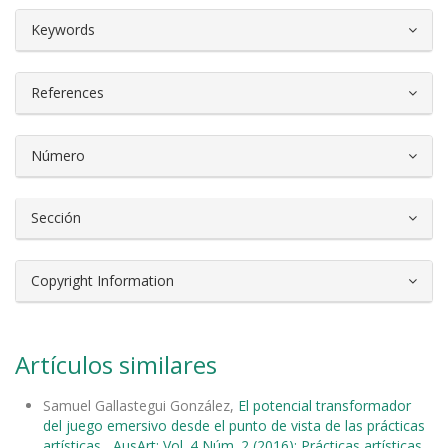
##plugins.themes.bootstrap3.article.d
Keywords
References
Número
Sección
Copyright Information
Artículos similares
Samuel Gallastegui González,
El potencial transformador
del juego emersivo desde el punto de vista de las prácticas
artísticas
,
AusArt: Vol. 4 Núm. 2 (2016): Prácticas artísticas,