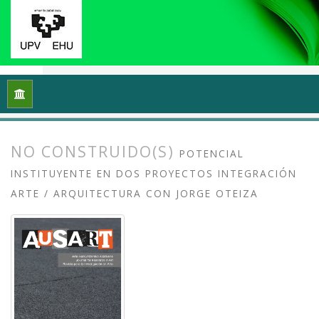
Inicio
Archivos
Vol. 8 Núm. 2 (2020): Docencias, investigaci
NO CONSTRUIDO(S)
POTENCIAL
INSTITUYENTE EN DOS PROYECTOS INTEGRACIÓN
ARTE / ARQUITECTURA CON JORGE OTEIZA
##plugins.themes.bootstrap3.article.
##plugins.themes.bootstrap3.article.