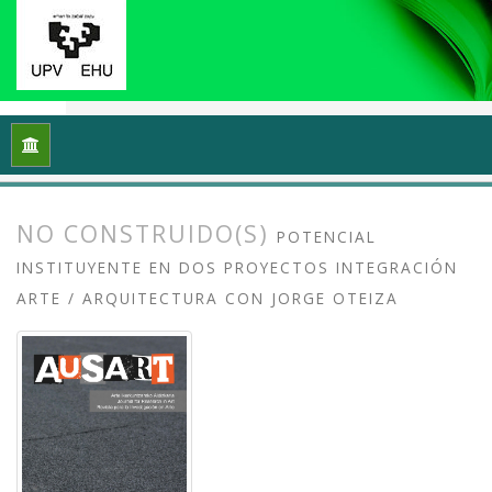
Inicio
Archivos
Vol. 8 Núm. 2 (2020): Docencias, investigaci
NO CONSTRUIDO(S)
POTENCIAL
INSTITUYENTE EN DOS PROYECTOS INTEGRACIÓN
ARTE / ARQUITECTURA CON JORGE OTEIZA
##plugins.themes.bootstrap3.article.
##plugins.themes.bootstrap3.article.