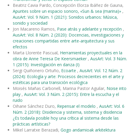
Beatriz Cavia Pardo, Concepción Elorza Ibáñez de Gauna,
Apuntes sobre un espacio sonoro, «Sun & sea (marina)»
,
AusArt: Vol. 9 Núm. 1 (2021): Sonidos urbanos: Música,
sonido y sociedad
Jon Macareno Ramos,
Pase atrás y adelante y recepción
,
AusArt: Vol. 8 Núm. 2 (2020): Docencias, investigaciones y
creaciones compartidas entre arte-arquitectura y sus
efectos
Marta Llorente Pascual,
Herramientas proyectuales en la
obra de Anne Teresa De Keersmaeker
,
AusArt: Vol. 3 Núm.
1 (2015): Investigación en danza (I)
Sergi Quiñonero Ortuño,
Ecoarte
,
AusArt: Vol. 12 Núm. 2
(2024): Ecología y arte: Procesos decrecientes en el arte y
estéticas para una transición ecológica
Moisés Mañas Carbonell, Marina Pastor Aguilar,
Noise into
play
,
AusArt: Vol. 3 Núm. 2 (2015): Entre la escucha y el
ruido
Oihane Sánchez Duro,
Repensar el modelo
,
AusArt: Vol. 6
Núm. 2 (2018): Disidencia y sistema, sistema y disidencia
¿Es todavía posible hoy una crítica al sistema desde las
prácticas artísticas?
Mikel Larratxe Berazadi,
Gogo andamioak arkitektura