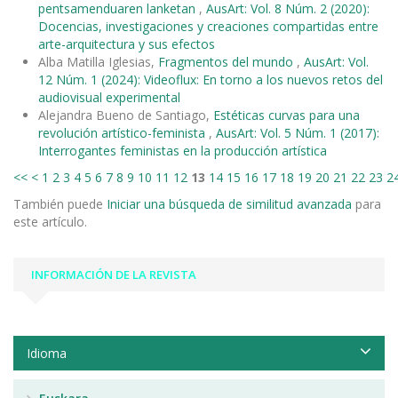
pentsamenduaren lanketan
,
AusArt: Vol. 8 Núm. 2 (2020):
Docencias, investigaciones y creaciones compartidas entre
arte-arquitectura y sus efectos
Alba Matilla Iglesias,
Fragmentos del mundo
,
AusArt: Vol.
12 Núm. 1 (2024): Videoflux: En torno a los nuevos retos del
audiovisual experimental
Alejandra Bueno de Santiago,
Estéticas curvas para una
revolución artístico-feminista
,
AusArt: Vol. 5 Núm. 1 (2017):
Interrogantes feministas en la producción artística
<<
<
1
2
3
4
5
6
7
8
9
10
11
12
13
14
15
16
17
18
19
20
21
22
23
2
También puede
Iniciar una búsqueda de similitud avanzada
para
este artículo.
INFORMACIÓN DE LA REVISTA
Idioma