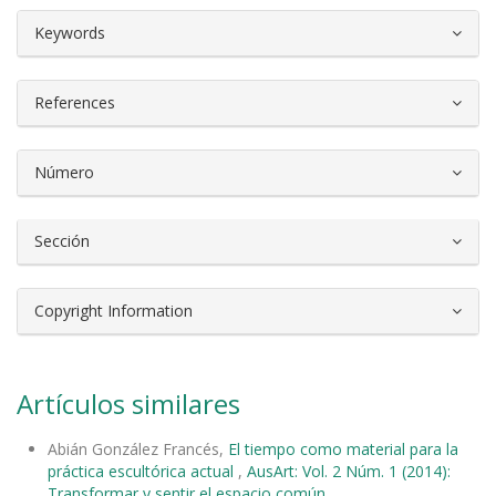
##plugins.themes.bootstrap3.article.d
Keywords
References
Número
Sección
Copyright Information
Artículos similares
Abián González Francés,
El tiempo como material para la
práctica escultórica actual
,
AusArt: Vol. 2 Núm. 1 (2014):
Transformar y sentir el espacio común