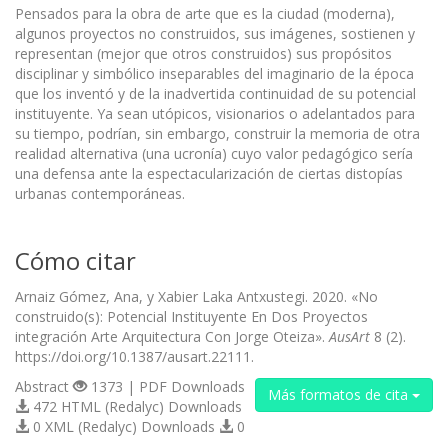
Pensados para la obra de arte que es la ciudad (moderna),
algunos proyectos no construidos, sus imágenes, sostienen y
representan (mejor que otros construidos) sus propósitos
disciplinar y simbólico inseparables del imaginario de la época
que los inventó y de la inadvertida continuidad de su potencial
instituyente. Ya sean utópicos, visionarios o adelantados para
su tiempo, podrían, sin embargo, construir la memoria de otra
realidad alternativa (una ucronía) cuyo valor pedagógico sería
una defensa ante la espectacularización de ciertas distopías
urbanas contemporáneas.
Cómo citar
Arnaiz Gómez, Ana, y Xabier Laka Antxustegi. 2020. «No
construido(s): Potencial Instituyente En Dos Proyectos
integración Arte Arquitectura Con Jorge Oteiza».
AusArt
8 (2).
https://doi.org/10.1387/ausart.22111.
Abstract
1373 | PDF Downloads
Más formatos de cita
472 HTML (Redalyc) Downloads
0 XML (Redalyc) Downloads
0