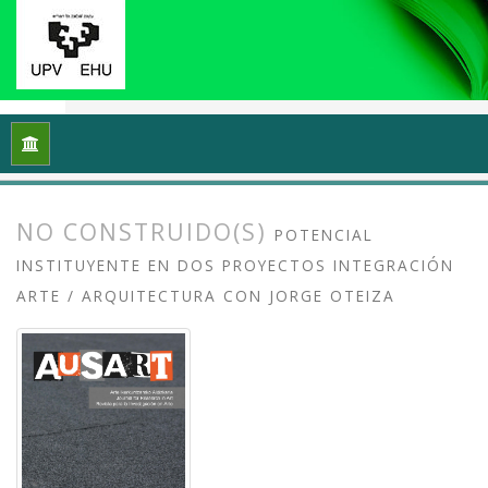
Inicio
Archivos
Vol. 8 Núm. 2 (2020): Docencias, investigaci
NO CONSTRUIDO(S)
POTENCIAL
INSTITUYENTE EN DOS PROYECTOS INTEGRACIÓN
ARTE / ARQUITECTURA CON JORGE OTEIZA
##plugins.themes.bootstrap3.article.
##plugins.themes.bootstrap3.article.