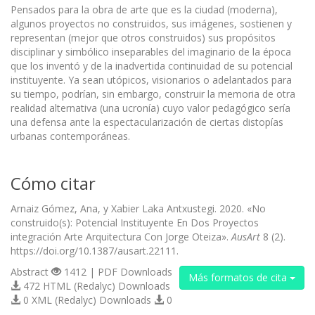
Pensados para la obra de arte que es la ciudad (moderna),
algunos proyectos no construidos, sus imágenes, sostienen y
representan (mejor que otros construidos) sus propósitos
disciplinar y simbólico inseparables del imaginario de la época
que los inventó y de la inadvertida continuidad de su potencial
instituyente. Ya sean utópicos, visionarios o adelantados para
su tiempo, podrían, sin embargo, construir la memoria de otra
realidad alternativa (una ucronía) cuyo valor pedagógico sería
una defensa ante la espectacularización de ciertas distopías
urbanas contemporáneas.
Cómo citar
Arnaiz Gómez, Ana, y Xabier Laka Antxustegi. 2020. «No
construido(s): Potencial Instituyente En Dos Proyectos
integración Arte Arquitectura Con Jorge Oteiza».
AusArt
8 (2).
https://doi.org/10.1387/ausart.22111.
Abstract
1412 | PDF Downloads
Más formatos de cita
472 HTML (Redalyc) Downloads
0 XML (Redalyc) Downloads
0