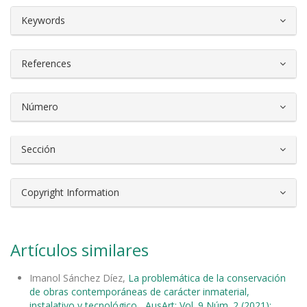
##plugins.themes.bootstrap3.article.d
Keywords
References
Número
Sección
Copyright Information
Artículos similares
Imanol Sánchez Díez,
La problemática de la conservación
de obras contemporáneas de carácter inmaterial,
instalativo y tecnológico
,
AusArt: Vol. 9 Núm. 2 (2021):