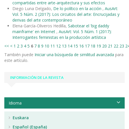
compartidas entre arte-arquitectura y sus efectos
Diego Luna Delgado,
De lo político en la acción
,
AusArt:
Vol. 5 Núm. 2 (2017): Los circuitos del arte: Encrucijadas y
derivas del arte contemporáneo
Elena García-Oliveros Hedilla,
Sabotear el 'big daddy
mainframe' en Internet
,
AusArt: Vol. 5 Núm. 1 (2017):
Interrogantes feministas en la producción artística
<<
<
1
2
3
4
5
6
7
8
9
10
11
12
13
14
15
16
17
18
19
20
21
22
23
2
También puede
Iniciar una búsqueda de similitud avanzada
para
este artículo.
INFORMACIÓN DE LA REVISTA
Idioma
Euskara
Español (España)