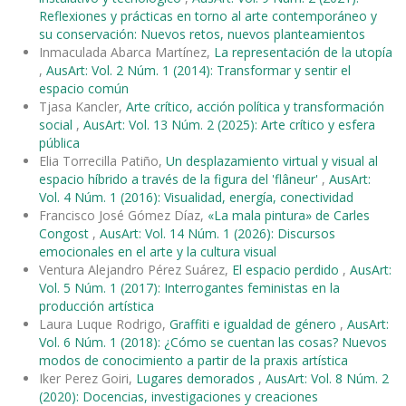
Reflexiones y prácticas en torno al arte contemporáneo y
su conservación: Nuevos retos, nuevos planteamientos
Inmaculada Abarca Martínez,
La representación de la utopía
,
AusArt: Vol. 2 Núm. 1 (2014): Transformar y sentir el
espacio común
Tjasa Kancler,
Arte crítico, acción política y transformación
social
,
AusArt: Vol. 13 Núm. 2 (2025): Arte crítico y esfera
pública
Elia Torrecilla Patiño,
Un desplazamiento virtual y visual al
espacio híbrido a través de la figura del 'flâneur'
,
AusArt:
Vol. 4 Núm. 1 (2016): Visualidad, energía, conectividad
Francisco José Gómez Díaz,
«La mala pintura» de Carles
Congost
,
AusArt: Vol. 14 Núm. 1 (2026): Discursos
emocionales en el arte y la cultura visual
Ventura Alejandro Pérez Suárez,
El espacio perdido
,
AusArt:
Vol. 5 Núm. 1 (2017): Interrogantes feministas en la
producción artística
Laura Luque Rodrigo,
Graffiti e igualdad de género
,
AusArt:
Vol. 6 Núm. 1 (2018): ¿Cómo se cuentan las cosas? Nuevos
modos de conocimiento a partir de la praxis artística
Iker Perez Goiri,
Lugares demorados
,
AusArt: Vol. 8 Núm. 2
(2020): Docencias, investigaciones y creaciones