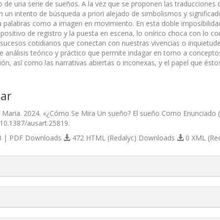
 de una serie de sueños. A la vez que se proponen las traducciones 
n un intento de búsqueda a priori alejado de simbolismos y significados
 palabras como a imagen en movimiento. En esta doble imposibilidad
spositivo de registro y la puesta en escena, lo onírico choca con lo 
 sucesos cotidianos que conectan con nuestras vivencias o inquietude
e análisis teórico y práctico que permite indagar en torno a conceptos co
ión, así como las narrativas abiertas o inconexas, y el papel que és
ar
, Maria. 2024. «¿Cómo Se Mira Un sueño? El sueño Como Enunciado 
/10.1387/ausart.25819.
 | PDF Downloads
472 HTML (Redalyc) Downloads
0 XML (Re
s.themes.bootstrap3.article.details##