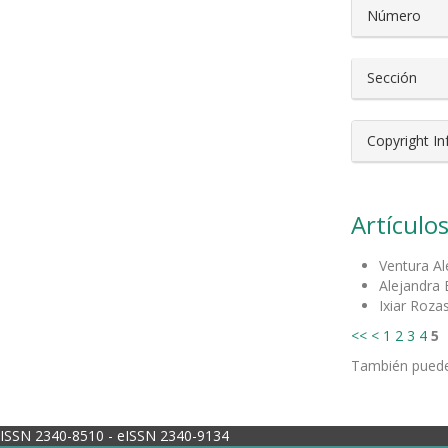
Número
Sección
Copyright I
Artículos
Ventura Al
Alejandra
Ixiar Rozas
<<
<
1
2
3
4
5
También pued
ISSN 2340-8510 - eISSN 2340-9134