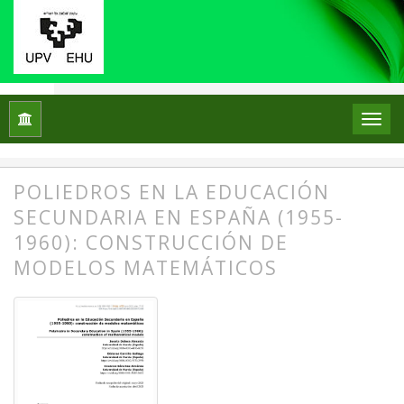
Inicio
Archivos
Núm. 29 (2023): Monográfico X Jornadas SEPH
Monográfico
POLIEDROS EN LA EDUCACIÓN
SECUNDARIA EN ESPAÑA (1955-
1960): CONSTRUCCIÓN DE
MODELOS MATEMÁTICOS
##plugins.themes.bootstrap3.article.
##plugins.themes.bootstrap3.article.