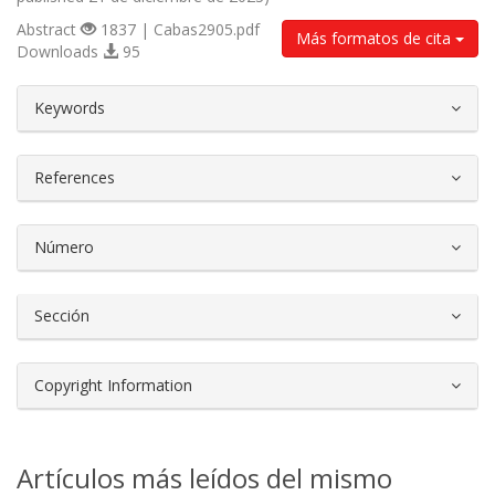
Abstract
1837 | Cabas2905.pdf
Más formatos de cita
Downloads
95
##plugins.themes.bootstrap3.article.d
Keywords
References
Número
Sección
Copyright Information
Artículos más leídos del mismo