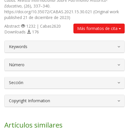
Cabás. Revista Internacional Sobre Patrimonio Histórico-
Educativo
, (26), 337–340.
https://doi.org/10.35072/CABAS.2021.15.30.021 (Original work
published 21 de diciembre de 2023)
Abstract
1232 | Cabas2620
Más formatos de cita
Downloads
176
##plugins.themes.bootstrap3.article.d
Keywords
Número
Sección
Copyright Information
Artículos similares