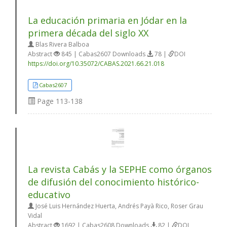
La educación primaria en Jódar en la
primera década del siglo XX
Blas Rivera Balboa
Abstract
845 | Cabas2607 Downloads
78 |
DOI
https://doi.org/10.35072/CABAS.2021.66.21.018
Cabas2607
Page
113-138
La revista Cabás y la SEPHE como órganos
de difusión del conocimiento histórico-
educativo
José Luis Hernández Huerta, Andrés Payà Rico, Roser Grau
Vidal
Abstract
1692 | Cabas2608 Downloads
82 |
DOI