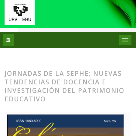
Inicio
Archivos
Núm. 26 (2021): Monográfico IX Jornadas de 
NÚM. 26 (2021): MONOGRÁFICO IX
JORNADAS DE LA SEPHE: NUEVAS
TENDENCIAS DE DOCENCIA E
INVESTIGACIÓN DEL PATRIMONIO
EDUCATIVO