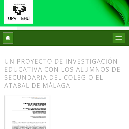
Inicio
Archivos
Núm. 26 (2021): Monográfico IX Jornadas de 
UN PROYECTO DE INVESTIGACIÓN
EDUCATIVA CON LOS ALUMNOS DE
SECUNDARIA DEL COLEGIO EL
ATABAL DE MÁLAGA
##plugins.themes.bootstrap3.article.
##plugins.themes.bootstrap3.article.