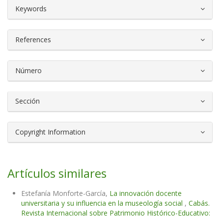
##plugins.themes.bootstrap3.article.d
Keywords
References
Número
Sección
Copyright Information
Artículos similares
Estefanía Monforte-García,
La innovación docente
universitaria y su influencia en la museología social
,
Cabás.
Revista Internacional sobre Patrimonio Histórico-Educativo: