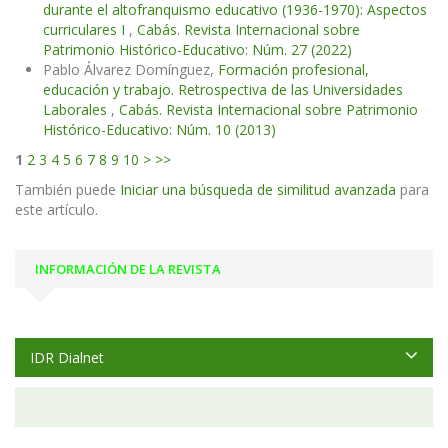
durante el altofranquismo educativo (1936-1970): Aspectos
curriculares I
,
Cabás. Revista Internacional sobre
Patrimonio Histórico-Educativo: Núm. 27 (2022)
Pablo Álvarez Domínguez,
Formación profesional,
educación y trabajo. Retrospectiva de las Universidades
Laborales
,
Cabás. Revista Internacional sobre Patrimonio
Histórico-Educativo: Núm. 10 (2013)
1
2
3
4
5
6
7
8
9
10
>
>>
También puede
Iniciar una búsqueda de similitud avanzada
para
este artículo.
INFORMACIÓN DE LA REVISTA
IDR Dialnet