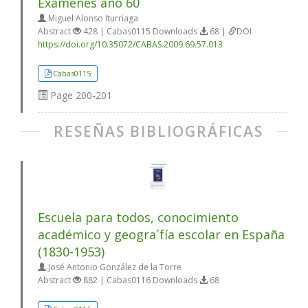
Exámenes año 60
Miguel Alonso Iturriaga
Abstract
428 | Cabas0115 Downloads
68 |
DOI
https://doi.org/10.35072/CABAS.2009.69.57.013
Cabas0115
Page
200-201
RESEÑAS BIBLIOGRÁFICAS
Escuela para todos, conocimiento
académico y geogra´fía escolar en España
(1830-1953)
José Antonio González de la Torre
Abstract
882 | Cabas0116 Downloads
68