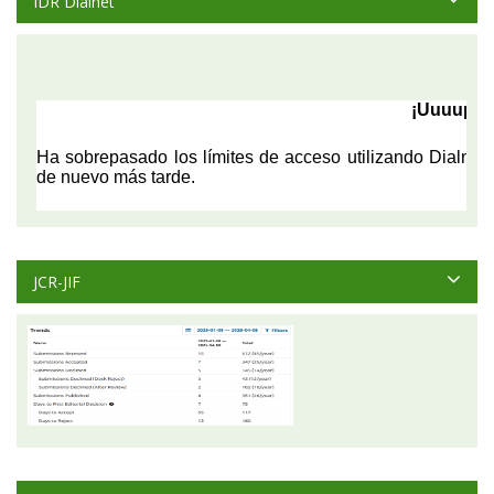
IDR Dialnet
JCR-JIF