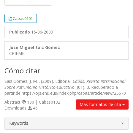
Cabas0102
Publicado
15-06-2009
José Miguel Saiz Gómez
CRIEME
Cómo citar
Saiz Gómez, J. M. . (2009). Editorial.
Cabás. Revista Internacional
Sobre Patrimonio Histórico-Educativo
, (01), 3. Recuperado a
partir de https://ojs.ehu.eus/index.php/cabas/article/view/25570
Abstract
180 | Cabas0102
Más formatos de cita
Downloads
46
##plugins.themes.bootstrap3.article.d
Keywords