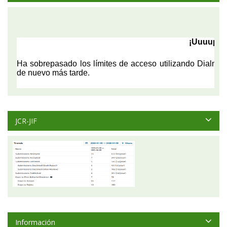
JCR-JIF
Información