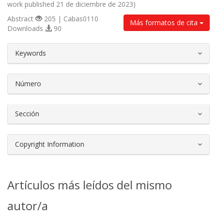
work published 21 de diciembre de 2023)
Abstract
205 | Cabas0110
Más formatos de cita
Downloads
90
##plugins.themes.bootstrap3.article.d
Keywords
Número
Sección
Copyright Information
Artículos más leídos del mismo
autor/a