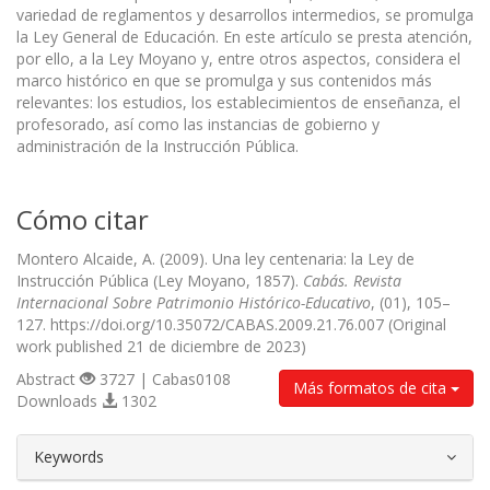
variedad de reglamentos y desarrollos intermedios, se promulga
la Ley General de Educación. En este artículo se presta atención,
por ello, a la Ley Moyano y, entre otros aspectos, considera el
marco histórico en que se promulga y sus contenidos más
relevantes: los estudios, los establecimientos de enseñanza, el
profesorado, así como las instancias de gobierno y
administración de la Instrucción Pública.
Cómo citar
Montero Alcaide, A. (2009). Una ley centenaria: la Ley de
Instrucción Pública (Ley Moyano, 1857).
Cabás. Revista
Internacional Sobre Patrimonio Histórico-Educativo
, (01), 105–
127. https://doi.org/10.35072/CABAS.2009.21.76.007 (Original
work published 21 de diciembre de 2023)
Abstract
3727 | Cabas0108
Más formatos de cita
Downloads
1302
##plugins.themes.bootstrap3.article.d
Keywords