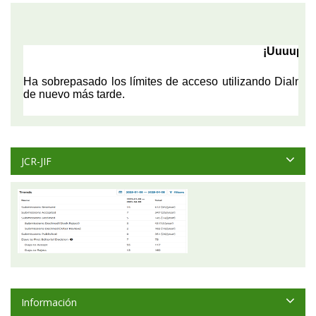
JCR-JIF
Información