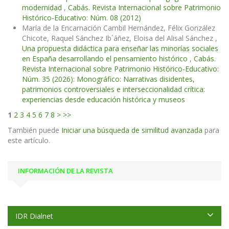
modernidad
,
Cabás. Revista Internacional sobre Patrimonio
Histórico-Educativo: Núm. 08 (2012)
María de la Encarnación Cambil Hernández, Félix González
Chicote, Raquel Sánchez Ib´áñez, Eloisa del Alisal Sánchez ,
Una propuesta didáctica para enseñar las minorías sociales
en España desarrollando el pensamiento histórico
,
Cabás.
Revista Internacional sobre Patrimonio Histórico-Educativo:
Núm. 35 (2026): Monográfico: Narrativas disidentes,
patrimonios controversiales e interseccionalidad crítica:
experiencias desde educación histórica y museos
1
2
3
4
5
6
7
8
>
>>
También puede
Iniciar una búsqueda de similitud avanzada
para
este artículo.
INFORMACIÓN DE LA REVISTA
IDR Dialnet