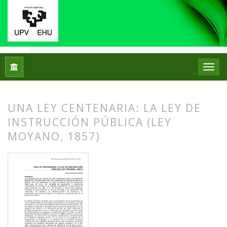
Inicio
Archivos
Núm. 01 (2009)
Artículos
UNA LEY CENTENARIA: LA LEY DE
INSTRUCCIÓN PÚBLICA (LEY
MOYANO, 1857)
##plugins.themes.bootstrap3.article.
##plugins.themes.bootstrap3.article.