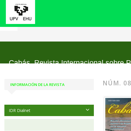
Inicio
Archivos
Núm. 08 (2012)
Cabás. Revista Internacional sobre P
NÚM. 08
INFORMACIÓN DE LA REVISTA
IDR Dialnet