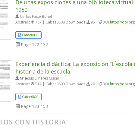
De unas exposiciones a una biblioteca virtual 
1950
Carlos Fusté Bonet
Abstract
787 | Cabas0808 Downloads
95 |
DOI
https://doi.o
Cabas0808
Page
122-132
Experiencia didáctica: La exposición “L ́escola
historia de la escuela
Mª Jesús Llinares Ciscar
Abstract
917 | Cabas0809 Downloads
70 |
DOI
https://doi.o
Cabas0809
Page
133-153
TOS CON HISTORIA