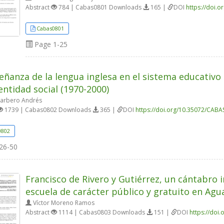
Abstract
784 | Cabas0801 Downloads
165 |
DOI
https://doi.
Cabas0801
Page
1-25
eñanza de la lengua inglesa en el sistema educativo e
ntidad social (1970-2000)
Barbero Andrés
1739 | Cabas0802 Downloads
365 |
DOI
https://doi.org/10.35072/CABA
0802
26-50
Francisco de Rivero y Gutiérrez, un cántabro 
escuela de carácter público y gratuito en Agu
Víctor Moreno Ramos
Abstract
1114 | Cabas0803 Downloads
151 |
DOI
https://doi