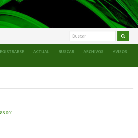
EGISTRARSE
ACTUAL
BUSCAR
ARCHIVOS
AVISOS
.88.001