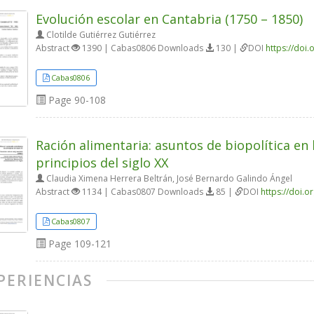
Evolución escolar en Cantabria (1750 – 1850)
Clotilde Gutiérrez Gutiérrez
Abstract
1390 | Cabas0806 Downloads
130 |
DOI
https://doi
Cabas0806
Page
90-108
Ración alimentaria: asuntos de biopolítica en
principios del siglo XX
Claudia Ximena Herrera Beltrán, José Bernardo Galindo Ángel
Abstract
1134 | Cabas0807 Downloads
85 |
DOI
https://doi.
Cabas0807
Page
109-121
PERIENCIAS