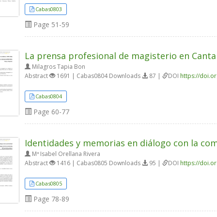
Cabas0803
Page
51-59
La prensa profesional de magisterio en Canta
Milagros Tapia Bon
Abstract
1691 | Cabas0804 Downloads
87 |
DOI
https://doi.
Cabas0804
Page
60-77
Identidades y memorias en diálogo con la co
Mª Isabel Orellana Rivera
Abstract
1416 | Cabas0805 Downloads
95 |
DOI
https://doi.
Cabas0805
Page
78-89