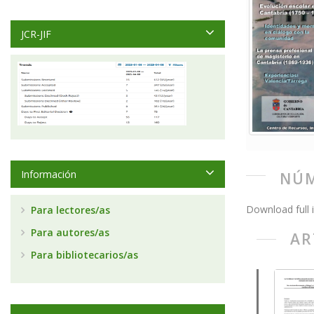
JCR-JIF
Información
NÚM
Download full 
Para lectores/as
Para autores/as
AR
Para bibliotecarios/as