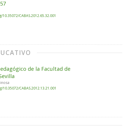
957
org/10.35072/CABAS.2012.65.32.001
DUCATIVO
Pedagógico de la Facultad de
evilla
pinosa
org/10.35072/CABAS.2012.13.21.001