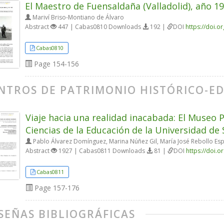
El Maestro de Fuensaldaña (Valladolid), año 1
Mariví Briso-Montiano de Álvaro
Abstract
447 | Cabas0810 Downloads
192 |
DOI
https://doi.
Cabas0810
Page
154-156
NTROS DE PATRIMONIO HISTÓRICO-E
Viaje hacia una realidad inacabada: El Museo 
Ciencias de la Educación de la Universidad de S
Pablo Álvarez Domínguez, Marina Núñez Gil, María José Rebollo Es
Abstract
1927 | Cabas0811 Downloads
81 |
DOI
https://doi.
Cabas0811
Page
157-176
SEÑAS BIBLIOGRÁFICAS