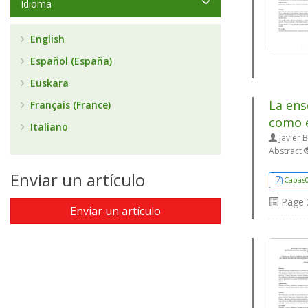
Idioma
English
Español (España)
Euskara
La ens
Français (France)
como e
Italiano
Javier 
Abstract
Enviar un artículo
Cabas
Page
Enviar un artículo