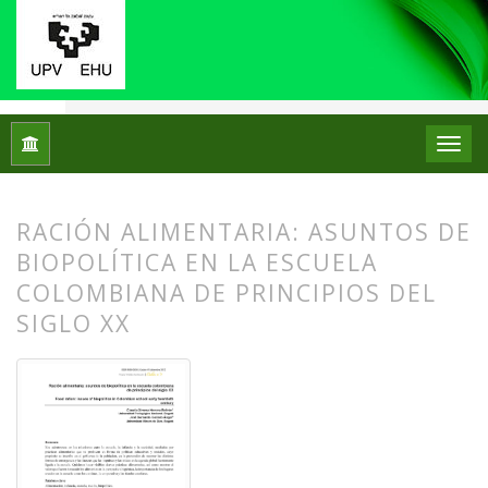
Inicio
Archivos
Núm. 08 (2012)
Artículos
RACIÓN ALIMENTARIA: ASUNTOS DE
BIOPOLÍTICA EN LA ESCUELA
COLOMBIANA DE PRINCIPIOS DEL
SIGLO XX
##plugins.themes.bootstrap3.article.
##plugins.themes.bootstrap3.article.