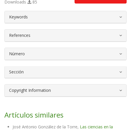
Downloads
85
##plugins.themes.bootstrap3.article.d
Keywords
References
Número
Sección
Copyright Information
Artículos similares
José Antonio González de la Torre,
Las ciencias en la