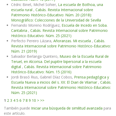
Cédric Binet, Michel Sohier,
La escuela de Bothoa, una
escuela rural
,
Cabás. Revista Internacional sobre
Patrimonio Histórico-Educativo: Núm. 20 (2018):
Monográfico: Colecciones de la Universidad de Sevilla
Fernando Moreno Rodríguez,
Escuela de Incedo en Soba.
Cantabria
,
Cabás. Revista Internacional sobre Patrimonio
Histórico-Educativo: Núm. 25 (2021)
Perfecto Pereiro Lázara,
Añoranzas. Mi escuela
,
Cabás.
Revista Internacional sobre Patrimonio Histórico-Educativo:
Núm. 21 (2019)
Salvador Berlanga Quintero,
Museo de la Escuela Rural de
Teruel, en Alcorisa. Del pupitre bipersonal a la escuela
digital
,
Cabás. Revista Internacional sobre Patrimonio
Histórico-Educativo: Núm. 15 (2016)
Jordi Brasó Rius, Gabriel Díaz Cobos,
Prensa pedagógica y
Escuela Nueva a inicios del s. XX: El Diari de Vilamar
,
Cabás.
Revista Internacional sobre Patrimonio Histórico-Educativo:
Núm. 25 (2021)
1
2
3
4
5
6
7
8
9
10
>
>>
También puede
Iniciar una búsqueda de similitud avanzada
para
este artículo.