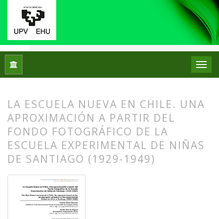
Inicio
Archivos
Núm. 27 (2022)
Artículos
LA ESCUELA NUEVA EN CHILE. UNA
APROXIMACIÓN A PARTIR DEL
FONDO FOTOGRÁFICO DE LA
ESCUELA EXPERIMENTAL DE NIÑAS
DE SANTIAGO (1929-1949)
##plugins.themes.bootstrap3.article.
##plugins.themes.bootstrap3.article.