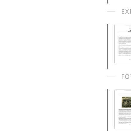
EX
FO