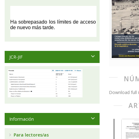
JCR-JIF
NÚM
Download full 
AR
Información
Para lectores/as