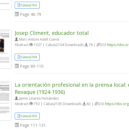
Cabas2103
Page
46-79
Josep Climent, educador total
Marc-Antoni Adell Cueva
Abstract
1537 | Cabas2104 Downloads
78 |
DOI
https://doi.
Cabas2104
Page
80-110
La orientación profesional en la prensa local:
Revaque (1924-1936)
Jaime Linares Fernández
Abstract
753 | Cabas2105 Downloads
82 |
DOI
https://doi.o
Cabas2105
Page
111-131