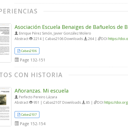
PERIENCIAS
Asociación Escuela Benaiges de Bañuelos de 
Enrique Pérez Simón, Javier González Molero
Abstract
2214 | Cabas2106 Downloads
264 |
DOI
https://doi
Cabas2106
Page
132-151
TOS CON HISTORIA
Añoranzas. Mi escuela
Perfecto Pereiro Lázara
Abstract
951 | Cabas2107 Downloads
85 |
DOI
https://doi.o
Cabas2107
Page
152-154