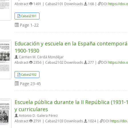
Abstract
1491 | Cabas2101 Downloads
168 |
DOI
https://doi
Cabas2101
Page
1-22
Educación y escuela en la España contemporán
1900-1930
Carmen M. Cerdá Mondéjar
Abstract
2356 | Cabas2102 Downloads
277 |
DOI
https://doi
Cabas2102
Page
23-45
Escuela pública durante la II República (1931-
y curriculares
Antonio D. Galera Pérez
Abstract
2791 | Cabas2103 Downloads
1024 |
DOI
https://do