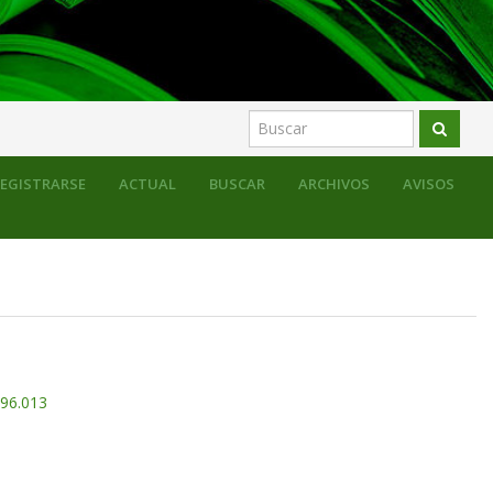
EGISTRARSE
ACTUAL
BUSCAR
ARCHIVOS
AVISOS
.96.013