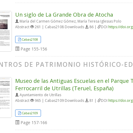
Un siglo de La Grande Obra de Atocha
María del Carmen Gómez Gómez, María Teresa Iglesias Polo
Abstract
261 | Cabas2108 Downloads
86 |
DOI
https://doi.o
Cabas2108
Page
155-156
NTROS DE PATRIMONIO HISTÓRICO-E
Museo de las Antiguas Escuelas en el Parque T
Ferrocarril de Utrillas (Teruel, España)
Ayuntamiento de Utrillas
Abstract
965 | Cabas2109 Downloads
81 |
DOI
https://doi.o
Cabas2109
Page
157-166