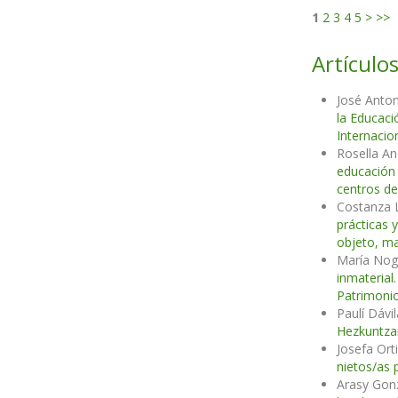
1
2
3
4
5
>
>>
Artículos
José Anton
la Educaci
Internacio
Rosella An
educación
centros de
Costanza L
prácticas 
objeto, ma
María Nog
inmaterial
Patrimonio
Paulí Dávi
Hezkuntz
Josefa Or
nietos/as 
Arasy Gon