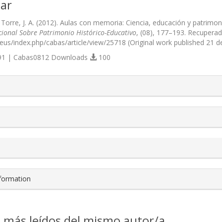
ar
Torre, J. A. (2012). Aulas con memoria: Ciencia, educación y patrimon
cional Sobre Patrimonio Histórico-Educativo
, (08), 177–193. Recuperad
u.eus/index.php/cabas/article/view/25718 (Original work published 21 
1 | Cabas0812 Downloads
100
s.themes.bootstrap3.article.details##
nformation
s más leídos del mismo autor/a