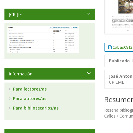
JCR-JIF
Cabas0812
Publicado
1
Información
José Anton
CRIEME
Para lectores/as
Resume
Para autores/as
Para bibliotecarios/as
Reseña bibliog
Calles / Comun