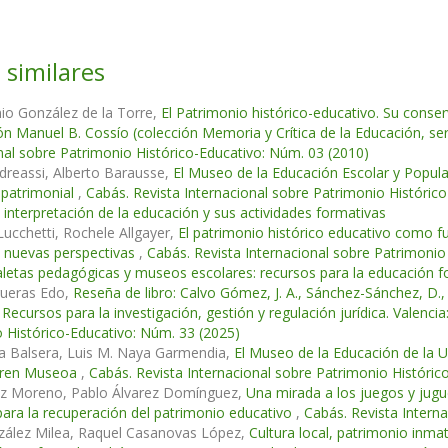
 similares
io González de la Torre,
El Patrimonio histórico-educativo. Su conse
ón Manuel B. Cossío (colección Memoria y Crítica de la Educación, ser
nal sobre Patrimonio Histórico-Educativo: Núm. 03 (2010)
dreassi, Alberto Barausse,
El Museo de la Educación Escolar y Popular y
 patrimonial
,
Cabás. Revista Internacional sobre Patrimonio Históri
 interpretación de la educación y sus actividades formativas
ucchetti, Rochele Allgayer,
El patrimonio histórico educativo como fu
y nuevas perspectivas
,
Cabás. Revista Internacional sobre Patrimonio
letas pedagógicas y museos escolares: recursos para la educación f
ueras Edo,
Reseña de libro: Calvo Gómez, J. A., Sánchez-Sánchez, D., 
. Recursos para la investigación, gestión y regulación jurídica. Valenc
 Histórico-Educativo: Núm. 33 (2025)
la Balsera, Luis M. Naya Garmendia,
El Museo de la Educación de la U
aren Museoa
,
Cabás. Revista Internacional sobre Patrimonio Históric
tiz Moreno, Pablo Álvarez Domínguez,
Una mirada a los juegos y jugu
para la recuperación del patrimonio educativo
,
Cabás. Revista Intern
zález Milea, Raquel Casanovas López,
Cultura local, patrimonio inm