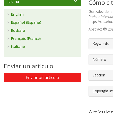
Cómo cit
Idioma
González de la 
English
Revista Interna
https://ojs.eh
Español (España)
Abstract
209
Euskara
Français (France)
##plugin
Keywords
Italiano
Número
Enviar un artículo
Sección
Enviar un artículo
Copyright I
Artículo