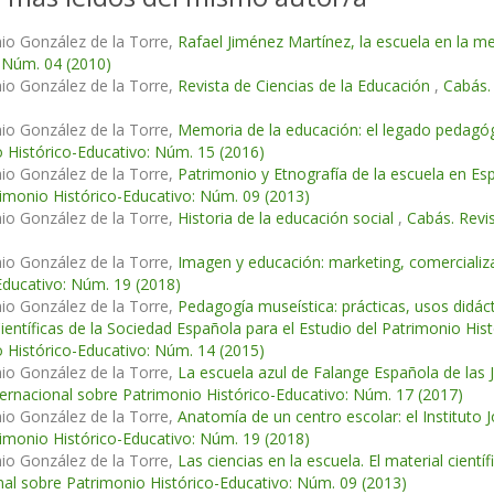
io González de la Torre,
Rafael Jiménez Martínez, la escuela en la 
 Núm. 04 (2010)
io González de la Torre,
Revista de Ciencias de la Educación
,
Cabás.
io González de la Torre,
Memoria de la educación: el legado pedagógi
 Histórico-Educativo: Núm. 15 (2016)
io González de la Torre,
Patrimonio y Etnografía de la escuela en Es
imonio Histórico-Educativo: Núm. 09 (2013)
io González de la Torre,
Historia de la educación social
,
Cabás. Revi
io González de la Torre,
Imagen y educación: marketing, comercializ
Educativo: Núm. 19 (2018)
io González de la Torre,
Pedagogía museística: prácticas, usos didáct
ientíficas de la Sociedad Española para el Estudio del Patrimonio Hi
 Histórico-Educativo: Núm. 14 (2015)
io González de la Torre,
La escuela azul de Falange Española de las 
ternacional sobre Patrimonio Histórico-Educativo: Núm. 17 (2017)
io González de la Torre,
Anatomía de un centro escolar: el Instituto
imonio Histórico-Educativo: Núm. 19 (2018)
io González de la Torre,
Las ciencias en la escuela. El material cien
nal sobre Patrimonio Histórico-Educativo: Núm. 09 (2013)