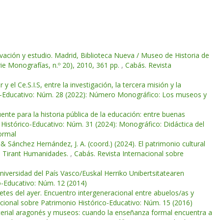
rvación y estudio. Madrid, Biblioteca Nueva / Museo de Historia de
ie Monografías, n.º 20), 2010, 361 pp.
,
Cabás. Revista
 el Ce.S.I.S, entre la investigación, la tercera misión y la
co-Educativo: Núm. 28 (2022): Número Monográfico: Los museos y
ente para la historia pública de la educación: entre buenas
 Histórico-Educativo: Núm. 31 (2024): Monográfico: Didáctica del
ormal
& Sánchez Hernández, J. A. (coord.) (2024). El patrimonio cultural
ia: Tirant Humanidades.
,
Cabás. Revista Internacional sobre
niversidad del País Vasco/Euskal Herriko Unibertsitatearen
o-Educativo: Núm. 12 (2014)
etes del ayer. Encuentro intergeneracional entre abuelos/as y
acional sobre Patrimonio Histórico-Educativo: Núm. 15 (2016)
aterial aragonés y museos: cuando la enseñanza formal encuentra a