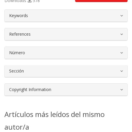
Downloads
578
##plugins.themes.bootstrap3.article.d
Keywords
References
Número
Sección
Copyright Information
Artículos más leídos del mismo
autor/a