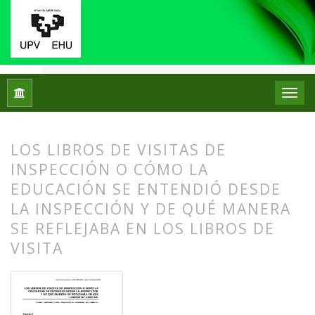
Inicio
Archivos
Núm. 02 (2009)
Artículos
LOS LIBROS DE VISITAS DE
INSPECCIÓN O CÓMO LA
EDUCACIÓN SE ENTENDIÓ DESDE
LA INSPECCIÓN Y DE QUÉ MANERA
SE REFLEJABA EN LOS LIBROS DE
VISITA
##plugins.themes.bootstrap3.article.
##plugins.themes.bootstrap3.article.