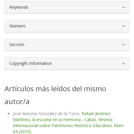
##plugins.themes.bootstrap3.article.d
Keywords
Número
Sección
Copyright Information
Artículos más leídos del mismo
autor/a
José Antonio González de la Torre,
Rafael Jiménez
Martínez, la escuela en la memoria
,
Cabás. Revista
Internacional sobre Patrimonio Histórico-Educativo: Núm.
04 (2010)