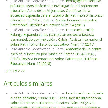
José Antonio González de la Torre,
Pedagogía museística:
prácticas, usos didácticos e investigación del patrimonio
educativo (Actas de las VI Jornadas Científicas de la
Sociedad Española para el Estudio del Patrimonio Histórico-
Educativo -SEPHE-)
,
Cabás. Revista Internacional sobre
Patrimonio Histórico-Educativo: Núm. 14 (2015)
José Antonio González de la Torre,
La escuela azul de
Falange Española de las J.O.N.S.: Un proyecto fascista
desmantelado por implosión
,
Cabás. Revista Internacional
sobre Patrimonio Histórico-Educativo: Núm. 17 (2017)
José Antonio González de la Torre,
Anatomía de un centro
escolar: el Instituto José María de Pereda (1956-2016)
,
Cabás. Revista Internacional sobre Patrimonio Histórico-
Educativo: Núm. 19 (2018)
1
2
3
4
5
>
>>
Artículos similares
José Antonio González de la Torre,
La educación en España:
el salto adelante, 1900-1936
,
Cabás. Revista Internacional
sobre Patrimonio Histórico-Educativo: Núm. 29 (2023):
Monográfico X Jornadas SEPHE “Nuevas miradas sobre el