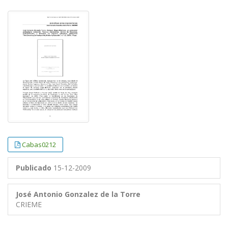
##plugins.themes.bootstrap3.article.
##plugins.themes.bootstrap3.article.
Cabas0212
Publicado
15-12-2009
José Antonio Gonzalez de la Torre
CRIEME