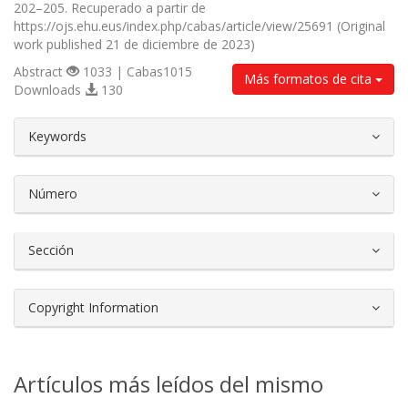
202–205. Recuperado a partir de
https://ojs.ehu.eus/index.php/cabas/article/view/25691 (Original
work published 21 de diciembre de 2023)
Abstract
1033 | Cabas1015
Más formatos de cita
Downloads
130
##plugins.themes.bootstrap3.article.d
Keywords
Número
Sección
Copyright Information
Artículos más leídos del mismo