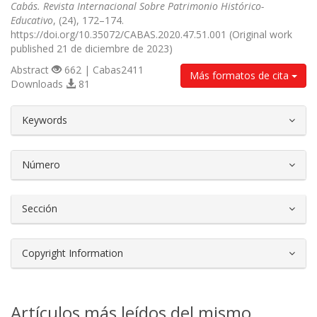
Cabás. Revista Internacional Sobre Patrimonio Histórico-
Educativo
, (24), 172–174.
https://doi.org/10.35072/CABAS.2020.47.51.001 (Original work
published 21 de diciembre de 2023)
Abstract
662 | Cabas2411
Más formatos de cita
Downloads
81
##plugins.themes.bootstrap3.article.d
Keywords
Número
Sección
Copyright Information
Artículos más leídos del mismo