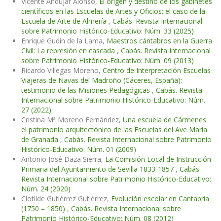
Vicente Andújar Alonso,
El origen y destino de los gabinetes
científicos en las Escuelas de Artes y Oficios: el caso de la
Escuela de Arte de Almería
,
Cabás. Revista Internacional
sobre Patrimonio Histórico-Educativo: Núm. 33 (2025)
Enrique Gudín de la Lama,
Maestros cántabros en la Guerra
Civil: La represión en cascada
,
Cabás. Revista Internacional
sobre Patrimonio Histórico-Educativo: Núm. 09 (2013)
Ricardo Villegas Moreno,
Centro de Interpretación Escuelas
Viajeras de Navas del Madroño (Cáceres, España):
testimonio de las Misiones Pedagógicas
,
Cabás. Revista
Internacional sobre Patrimonio Histórico-Educativo: Núm.
27 (2022)
Cristina Mª Moreno Fernández,
Una escuela de Cármenes:
el patrimonio arquitectónico de las Escuelas del Ave María
de Granada
,
Cabás. Revista Internacional sobre Patrimonio
Histórico-Educativo: Núm. 01 (2009)
Antonio José Daza Sierra,
La Comisión Local de Instrucción
Primaria del Ayuntamiento de Sevilla 1833-1857
,
Cabás.
Revista Internacional sobre Patrimonio Histórico-Educativo:
Núm. 24 (2020)
Clotilde Gutiérrez Gutiérrez,
Evolución escolar en Cantabria
(1750 – 1850)
,
Cabás. Revista Internacional sobre
Patrimonio Histórico-Educativo: Núm. 08 (2012)