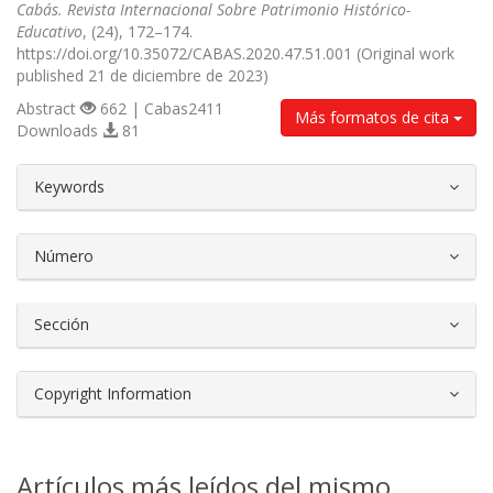
Cabás. Revista Internacional Sobre Patrimonio Histórico-
Educativo
, (24), 172–174.
https://doi.org/10.35072/CABAS.2020.47.51.001 (Original work
published 21 de diciembre de 2023)
Abstract
662 | Cabas2411
Más formatos de cita
Downloads
81
##plugins.themes.bootstrap3.article.d
Keywords
Número
Sección
Copyright Information
Artículos más leídos del mismo