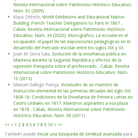
Revista Internacional sobre Patrimonio Histórico-Educativo:
Núm. 02 (2009)
Klaus Dittrich,
World Exhibitions and Educational Nation-
Building. French Teacher Delegations to Paris in 1867
,
Cabás. Revista Internacional sobre Patrimonio Histórico-
Educativo: Núm. 34 (2025): Monográfico: La escuela en el
escaparate: el papel de las exposiciones pedagógicas en el
desarrollo del mercado escolar entre los siglos XIX y XX
Joan M. Serra Sala,
Evolución de la enseñanza pública en
Manresa durante la Segunda República y efectos de la
represión franquista sobre el profesorado
,
Cabás. Revista
Internacional sobre Patrimonio Histórico-Educativo: Núm.
10 (2013)
Manuel Gallego Pareja,
Vicisitudes de un maestro de
Instrucción elemental en las primeras décadas del siglo XIX:
1808-16. Condiciones de la Enseñanza de Primera Letras en
Castro Urdiales en 1817. Maestros aspirantes a esa plaza
en 1818
,
Cabás. Revista Internacional sobre Patrimonio
Histórico-Educativo: Núm. 06 (2011)
<<
<
1
2
3
4
5
6
7
8
9
10
>
>>
También puede
Iniciar una búsqueda de similitud avanzada
para