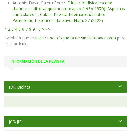
Antonio David Galera Pérez,
Educación física escolar
durante el altofranquismo educativo (1936-1970): Aspectos
curriculares I
,
Cabás. Revista Internacional sobre
Patrimonio Histórico-Educativo: Núm. 27 (2022)
1
2
3
4
5
6
7
8
9
10
>
>>
También puede
Iniciar una búsqueda de similitud avanzada
para
este artículo.
INFORMACIÓN DE LA REVISTA
IDR Dialnet
JCR-JIF