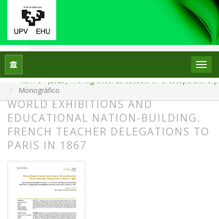
Inicio
Archivos
Núm. 34 (2025): Monográfico: La escuela en el escaparate: el p
Monográfico
WORLD EXHIBITIONS AND
EDUCATIONAL NATION-BUILDING.
FRENCH TEACHER DELEGATIONS TO
PARIS IN 1867
##plugins.themes.bootstrap3.article.
##plugins.themes.bootstrap3.article.