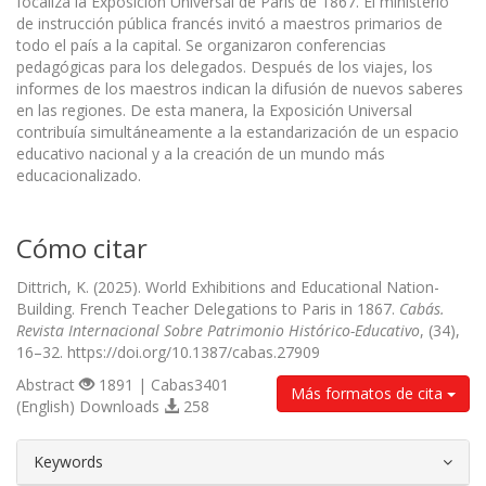
focaliza la Exposición Universal de París de 1867. El ministerio
de instrucción pública francés invitó a maestros primarios de
todo el país a la capital. Se organizaron conferencias
pedagógicas para los delegados. Después de los viajes, los
informes de los maestros indican la difusión de nuevos saberes
en las regiones. De esta manera, la Exposición Universal
contribuía simultáneamente a la estandarización de un espacio
educativo nacional y a la creación de un mundo más
educacionalizado.
Cómo citar
Dittrich, K. (2025). World Exhibitions and Educational Nation-
Building. French Teacher Delegations to Paris in 1867.
Cabás.
Revista Internacional Sobre Patrimonio Histórico-Educativo
, (34),
16–32. https://doi.org/10.1387/cabas.27909
Abstract
1891 | Cabas3401
Más formatos de cita
(English) Downloads
258
##plugins.themes.bootstrap3.article.d
Keywords