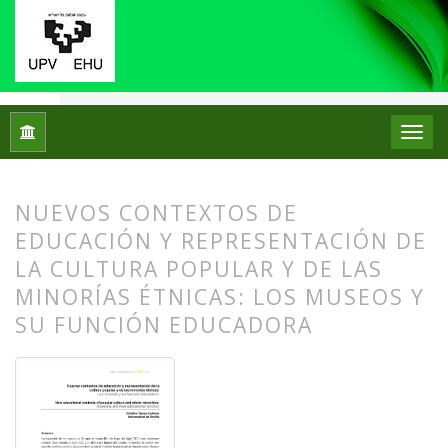
Inicio
Archivos
Núm. 10 (2013)
Artículos
NUEVOS CONTEXTOS DE
EDUCACIÓN Y REPRESENTACIÓN DE
LA CULTURA POPULAR Y DE LAS
MINORÍAS ÉTNICAS: LOS MUSEOS Y
SU FUNCIÓN EDUCADORA
##plugins.themes.bootstrap3.article.
##plugins.themes.bootstrap3.article.