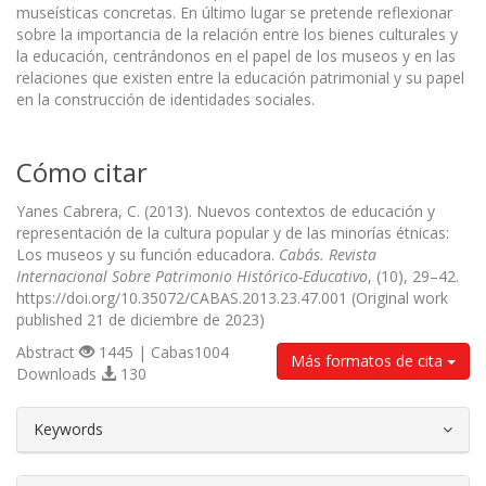
museísticas concretas. En último lugar se pretende reflexionar
sobre la importancia de la relación entre los bienes culturales y
la educación, centrándonos en el papel de los museos y en las
relaciones que existen entre la educación patrimonial y su papel
en la construcción de identidades sociales.
Cómo citar
Yanes Cabrera, C. (2013). Nuevos contextos de educación y
representación de la cultura popular y de las minorías étnicas:
Los museos y su función educadora.
Cabás. Revista
Internacional Sobre Patrimonio Histórico-Educativo
, (10), 29–42.
https://doi.org/10.35072/CABAS.2013.23.47.001 (Original work
published 21 de diciembre de 2023)
Abstract
1445 | Cabas1004
Más formatos de cita
Downloads
130
##plugins.themes.bootstrap3.article.d
Keywords