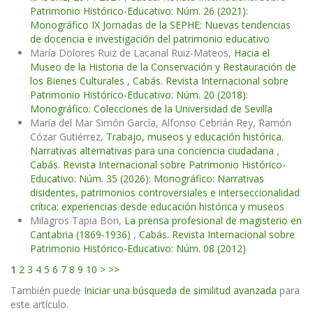
Patrimonio Histórico-Educativo: Núm. 26 (2021):
Monográfico IX Jornadas de la SEPHE: Nuevas tendencias
de docencia e investigación del patrimonio educativo
María Dolores Ruiz de Lacanal Ruiz-Mateos,
Hacia el
Museo de la Historia de la Conservación y Restauración de
los Bienes Culturales
,
Cabás. Revista Internacional sobre
Patrimonio Histórico-Educativo: Núm. 20 (2018):
Monográfico: Colecciones de la Universidad de Sevilla
María del Mar Simón García, Alfonso Cebrián Rey, Ramón
Cózar Gutiérrez,
Trabajo, museos y educación histórica.
Narrativas alternativas para una conciencia ciudadana
,
Cabás. Revista Internacional sobre Patrimonio Histórico-
Educativo: Núm. 35 (2026): Monográfico: Narrativas
disidentes, patrimonios controversiales e interseccionalidad
crítica: experiencias desde educación histórica y museos
Milagros Tapia Bon,
La prensa profesional de magisterio en
Cantabria (1869-1936)
,
Cabás. Revista Internacional sobre
Patrimonio Histórico-Educativo: Núm. 08 (2012)
1
2
3
4
5
6
7
8
9
10
>
>>
También puede
Iniciar una búsqueda de similitud avanzada
para
este artículo.