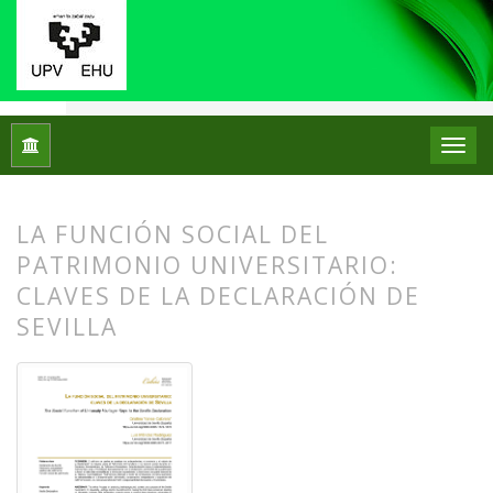
Inicio
Archivos
Núm. 32 (2024)
Artículos
LA FUNCIÓN SOCIAL DEL
PATRIMONIO UNIVERSITARIO:
CLAVES DE LA DECLARACIÓN DE
SEVILLA
##plugins.themes.bootstrap3.article.
##plugins.themes.bootstrap3.article.