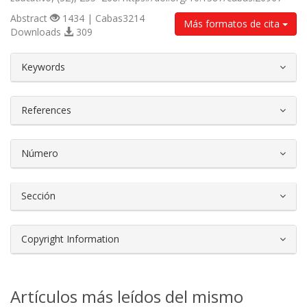
Abstract
1434 | Cabas3214
Más formatos de cita
Downloads
309
##plugins.themes.bootstrap3.article.d
Keywords
References
Número
Sección
Copyright Information
Artículos más leídos del mismo