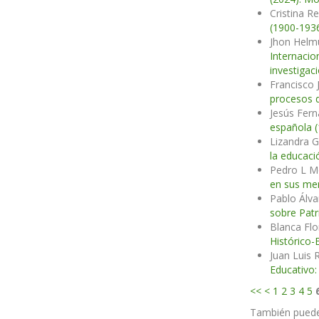
Cristina R
(1900-193
Jhon Helmu
Internacio
investigac
Francisco
procesos 
Jesús Fer
española (
Lizandra 
la educaci
Pedro L M
en sus me
Pablo Álv
sobre Patr
Blanca Fl
Histórico-
Juan Luis 
Educativo:
<<
<
1
2
3
4
5
También pued