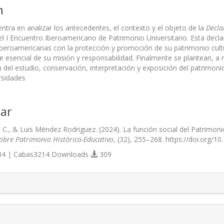
n
centra en analizar los antecedentes, el contexto y el objeto de la
Decla
l I Encuentro Iberoamericano de Patrimonio Universitario. Esta dec
iberoamericanas con la protección y promoción de su patrimonio cultur
 esencial de su misión y responsabilidad. Finalmente se plantean, a 
 del estudio, conservación, interpretación y exposición del patrimoni
rsidades
ar
C., & Luis Méndez Rodriguez. (2024). La función social del Patrimonio 
Sobre Patrimonio Histórico-Educativo
, (32), 255–268. https://doi.org/1
4 | Cabas3214 Downloads
309
s.themes.bootstrap3.article.details##