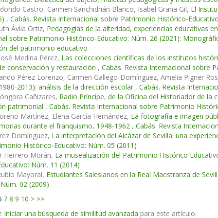
edondo Castro, Carmen Sanchidrián Blanco, Isabel Grana Gil,
El Insti
6)
,
Cabás. Revista Internacional sobre Patrimonio Histórico-Educativ
th Ávila Ortiz,
Pedagogías de la alteridad, experiencias educativas 
nal sobre Patrimonio Histórico-Educativo: Núm. 26 (2021): Monográfi
ión del patrimonio educativo
 José Medina Pérez,
Las colecciones científicas de los institutos histó
de conservación y restauración
,
Cabás. Revista Internacional sobre P
nando Pérez Lorenzo, Carmen Gallego-Domínguez, Amelia Pigner Ro
1980-2013): análisis de la dirección escolar
,
Cabás. Revista Internaci
Góngora Cañizares,
Radio Príncipe, de la Oficina del Historiador de 
ón patrimonial
,
Cabás. Revista Internacional sobre Patrimonio Histór
oreno Martínez, Elena García Hernández,
La fotografía e imagen públ
morias durante el franquismo, 1948-1962
,
Cabás. Revista Internacio
arez Domínguez,
La interpretación del Alcázar de Sevilla: una experie
imonio Histórico-Educativo: Núm. 05 (2011)
or Herrero Morán,
La musealización del Patrimonio Histórico Educat
Educativo: Núm. 11 (2014)
Rubio Mayoral,
Estudiantes Salesianos en la Real Maestranza de Sevil
 Núm. 02 (2009)
6
7
8
9
10
>
>>
e
Iniciar una búsqueda de similitud avanzada
para este artículo.