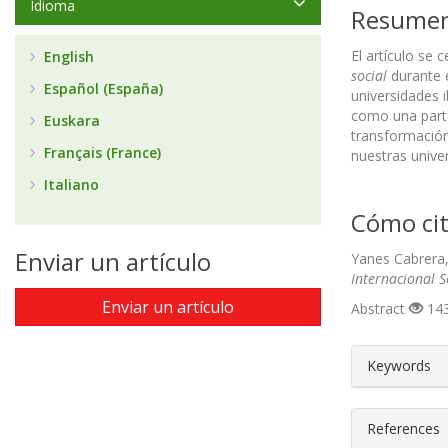
Idioma
Resume
El artículo se 
English
social
durante e
Español (España)
universidades 
como una parte
Euskara
transformación
Français (France)
nuestras unive
Italiano
Cómo cit
Enviar un artículo
Yanes Cabrera, 
Internacional 
Enviar un artículo
Abstract
143
##plugin
Keywords
References