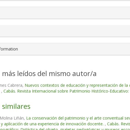
nformation
s más leídos del mismo autor/a
anes Cabrera,
Nuevos contextos de educación y representación de la c
a
,
Cabás. Revista Internacional sobre Patrimonio Histórico-Educativo
 similares
Molina Liñán,
La conservación del patrimonio y el arte conventual sevi
 y aplicación de una experiencia de innovación docente.
,
Cabás. Revi
nográfico: Didáctica del objeto, maletas pedagógicas y museos escol